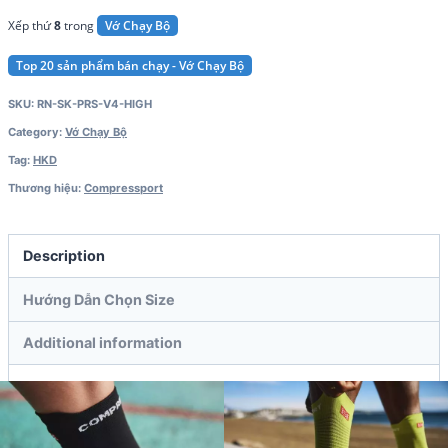
Xếp thứ
8
trong
Vớ Chạy Bộ
Top 20 sản phẩm bán chạy - Vớ Chạy Bộ
SKU:
RN-SK-PRS-V4-HIGH
Category:
Vớ Chạy Bộ
Tag:
HKD
Thương hiệu:
Compressport
Description
Hướng Dẫn Chọn Size
Additional information