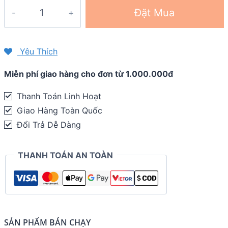
Vớ
Đặt Mua
chạy
bộ
Compressport
Yêu Thích
Pro
Miễn phí giao hàng cho đơn từ 1.000.000đ
Racing
Socks
Thanh Toán Linh Hoạt
V4.0
Giao Hàng Toàn Quốc
-
Đổi Trả Dễ Dàng
Run
High
THANH TOÁN AN TOÀN
quantity
SẢN PHẨM BÁN CHẠY