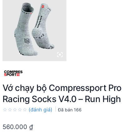
Vớ chạy bộ Compressport Pro
Racing Socks V4.0 – Run High
(đánh giá)
Đã bán
166
Rated
0.0
560.000
₫
out
of
5