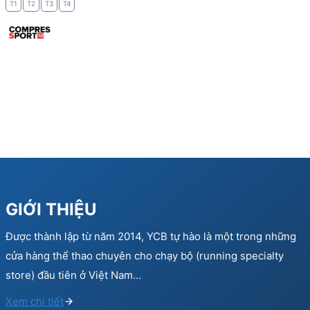
T1
T2
T3
T4
GIỚI THIỆU
Được thành lập từ năm 2014, YCB tự hào là một trong những
cửa hàng thể thao chuyên cho chạy bộ (running specialty
store) đầu tiên ở Việt Nam…
Xem chi tiết