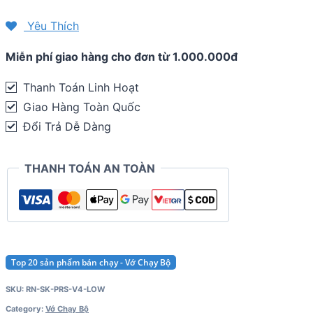
bộ
Compressport
Yêu Thích
Pro
Miễn phí giao hàng cho đơn từ 1.000.000đ
Racing
Socks
Thanh Toán Linh Hoạt
V4.0
Giao Hàng Toàn Quốc
-
Đổi Trả Dễ Dàng
Run
Low
THANH TOÁN AN TOÀN
quantity
Top 20 sản phẩm bán chạy - Vớ Chạy Bộ
SKU:
RN-SK-PRS-V4-LOW
Category:
Vớ Chạy Bộ