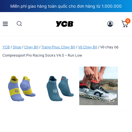
Skip
Miễn phí giao hàng toàn quốc cho đơn hàng từ 1.000.000
to
content
0
YCB
/
Shop
/
Chạy Bộ
/
Trang Phục Chạy Bộ
/
Vớ Chạy Bộ
/
Vớ chạy bộ
Compressport Pro Racing Socks V4.0 – Run Low