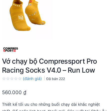
Vớ chạy bộ Compressport Pro
Racing Socks V4.0 – Run Low
(đánh giá)
Đã bán
222
Rated
0.0
560.000
₫
out
of
5
Thiết kế tối ưu cho những buổi chạy dài khắc nghiệt