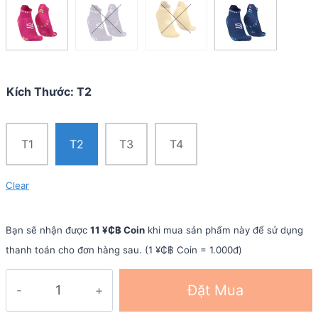
Kích Thước
:
T2
T1
T2
T3
T4
Clear
Bạn sẽ nhận được
11 ¥₵฿ Coin
khi mua sản phẩm này để sử dụng
thanh toán cho đơn hàng sau. (1 ¥₵฿ Coin = 1.000đ)
Vớ
Đặt Mua
chạy