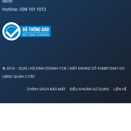
Minh
Hotline: 098 101 1013
© 2014 - 2026 / HỘ KINH DOANH YCB / GIẤY ĐKHKD SỐ 41B8013641 DO
UBND QUẬN 2 CẤP
CHÍNH SÁCH BẢO MẬT
ĐIỀU KHOẢN SỬ DỤNG
LIÊN HỆ