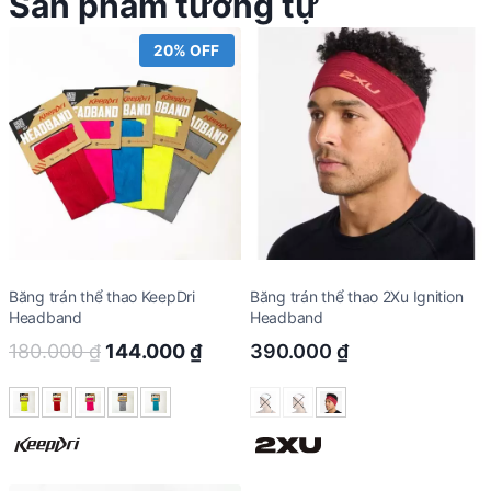
Sản phẩm tương tự
20% OFF
Băng trán thể thao KeepDri
Băng trán thể thao 2Xu Ignition
Headband
Headband
Original
Current
180.000
₫
144.000
₫
390.000
₫
price
price
was:
is:
180.000 ₫.
144.000 ₫.