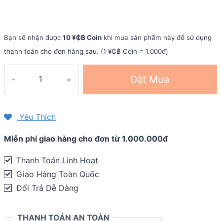
Bạn sẽ nhận được
10 ¥₵฿ Coin
khi mua sản phẩm này để sử dụng
thanh toán cho đơn hàng sau. (1 ¥₵฿ Coin = 1.000đ)
Băng
Đặt Mua
trán
thể
thao
Yêu Thích
Compressport
Miễn phí giao hàng cho đơn từ 1.000.000đ
Headband
On/Off
Thanh Toán Linh Hoạt
quantity
Giao Hàng Toàn Quốc
Đổi Trả Dễ Dàng
THANH TOÁN AN TOÀN