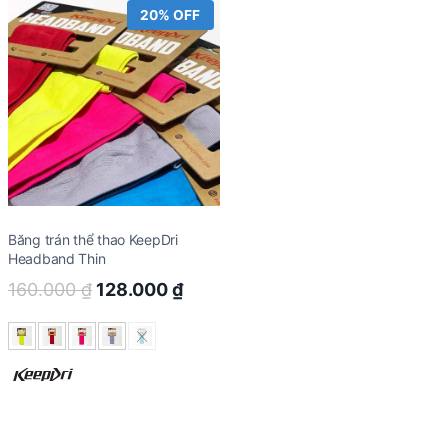
20% OFF
Băng trán thể thao KeepDri
Headband Thin
Original
Current
160.000
₫
128.000
₫
price
price
was:
is:
160.000 ₫.
128.000 ₫.