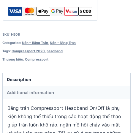
SKU:
HB08
Categories:
Nón – Băng Trán
,
Nón - Băng Trán
Tags:
Compressport 2020
,
headband
Thương hiệu:
Compressport
Description
Additional information
Băng trán Compressport Headband On/Off là phụ
kiện không thể thiếu trong các hoạt động thể thao
giúp trán luôn khô ráo, ngăn mồ hôi chảy vào mắt
và tóc luôn gọn gàng. Tối ưu sử dụng trong những