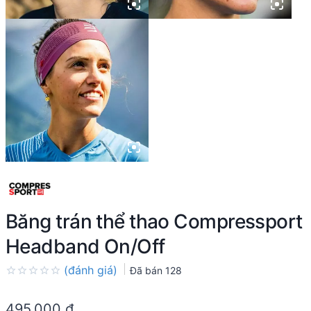
Băng trán thể thao Compressport
Headband On/Off
(đánh giá)
Đã bán
128
Rated
0.0
495.000
₫
out