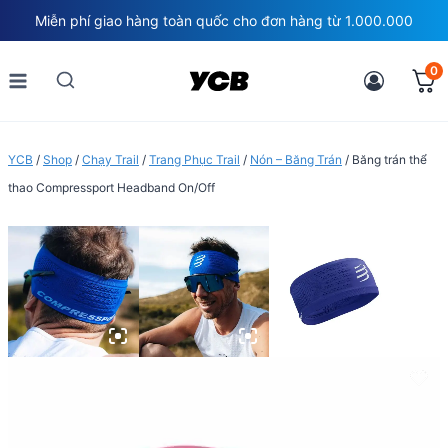
Skip
Miễn phí giao hàng toàn quốc cho đơn hàng từ 1.000.000
to
content
0
YCB
/
Shop
/
Chạy Trail
/
Trang Phục Trail
/
Nón – Băng Trán
/
Băng trán thể
thao Compressport Headband On/Off