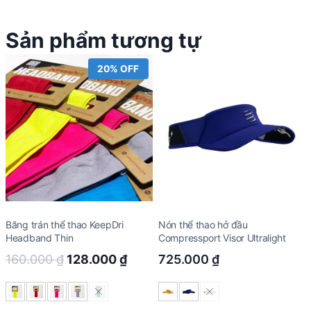
Sản phẩm tương tự
20% OFF
Băng trán thể thao KeepDri
Nón thể thao hở đầu
Headband Thin
Compressport Visor Ultralight
Original
Current
160.000
₫
128.000
₫
725.000
₫
price
price
was:
is: