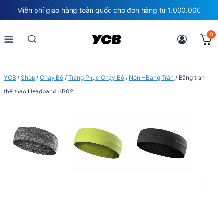
Skip
Miễn phí giao hàng toàn quốc cho đơn hàng từ 1.000.000
to
content
0
YCB
/
Shop
/
Chạy Bộ
/
Trang Phục Chạy Bộ
/
Nón – Băng Trán
/
Băng trán
thể thao Headband HB02