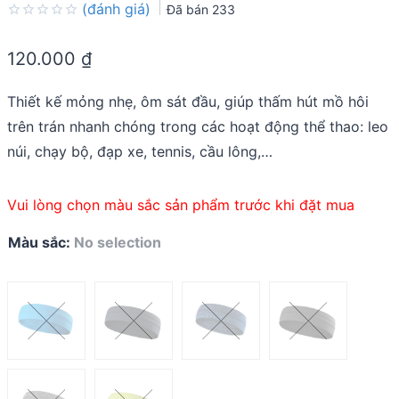
(đánh giá)
Đã bán
233
Rated
0.0
120.000
₫
out
of
5
Thiết kế mỏng nhẹ, ôm sát đầu, giúp thấm hút mồ hôi
trên trán nhanh chóng trong các hoạt động thể thao: leo
núi, chạy bộ, đạp xe, tennis, cầu lông,…
Vui lòng chọn màu sắc sản phẩm trước khi đặt mua
Màu sắc
:
No selection