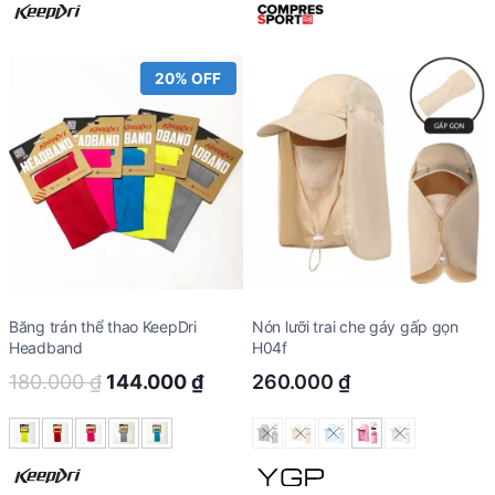
160.000 ₫.
128.000 ₫.
20% OFF
Băng trán thể thao KeepDri
Nón lưỡi trai che gáy gấp gọn
Headband
H04f
Original
Current
180.000
₫
144.000
₫
260.000
₫
price
price
was:
is:
180.000 ₫.
144.000 ₫.