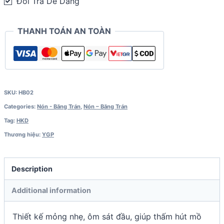
Đổi Trả Dễ Dàng
THANH TOÁN AN TOÀN
SKU:
HB02
Categories:
Nón - Băng Trán
,
Nón – Băng Trán
Tag:
HKD
Thương hiệu:
YGP
Description
Additional information
Thiết kế mỏng nhẹ, ôm sát đầu, giúp thấm hút mồ