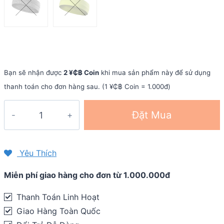
Bạn sẽ nhận được
2 ¥₵฿ Coin
khi mua sản phẩm này để sử dụng
thanh toán cho đơn hàng sau. (1 ¥₵฿ Coin = 1.000đ)
Băng
Đặt Mua
trán
thể
thao
Yêu Thích
Headband
Miễn phí giao hàng cho đơn từ 1.000.000đ
HB02
quantity
Thanh Toán Linh Hoạt
Giao Hàng Toàn Quốc