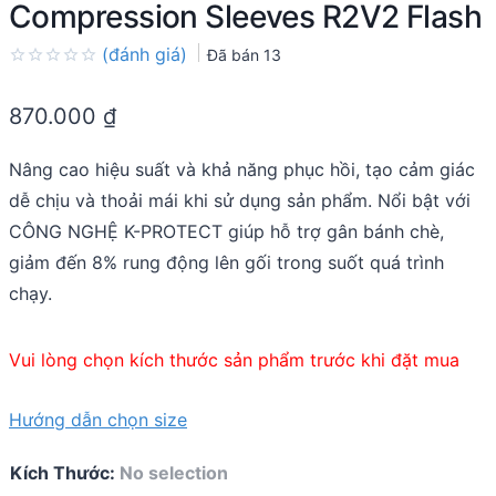
Compression Sleeves R2V2 Flash
(đánh giá)
Đã bán
13
Rated
0.0
870.000
₫
out
of
5
Nâng cao hiệu suất và khả năng phục hồi, tạo cảm giác
dễ chịu và thoải mái khi sử dụng sản phẩm. Nổi bật với
CÔNG NGHỆ K-PROTECT giúp hỗ trợ gân bánh chè,
giảm đến 8% rung động lên gối trong suốt quá trình
chạy.
Vui lòng chọn kích thước sản phẩm trước khi đặt mua
Hướng dẫn chọn size
Kích Thước
:
No selection