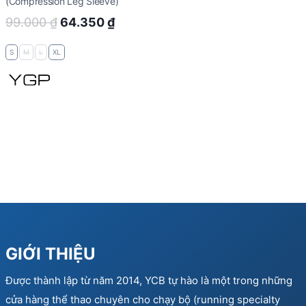
(Compression Leg Sleeve)
Original
Current
99.000
₫
64.350
₫
price
price
S
M
L
XL
was:
is:
99.000 ₫.
64.350 ₫.
GIỚI THIỆU
Được thành lập từ năm 2014, YCB tự hào là một trong những
cửa hàng thể thao chuyên cho chạy bộ (running specialty