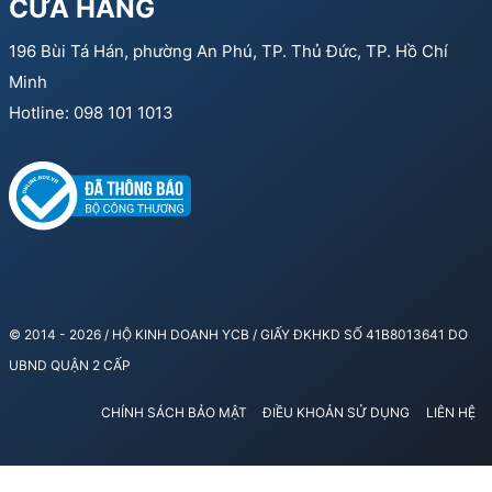
CỬA HÀNG
196 Bùi Tá Hán, phường An Phú, TP. Thủ Đức, TP. Hồ Chí
Minh
Hotline: 098 101 1013
© 2014 - 2026 / HỘ KINH DOANH YCB / GIẤY ĐKHKD SỐ 41B8013641 DO
UBND QUẬN 2 CẤP
CHÍNH SÁCH BẢO MẬT
ĐIỀU KHOẢN SỬ DỤNG
LIÊN HỆ