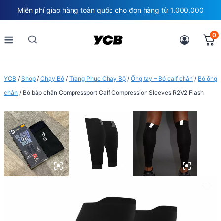
Skip
Miễn phí giao hàng toàn quốc cho đơn hàng từ 1.000.000
to
content
0
YCB
/
Shop
/
Chạy Bộ
/
Trang Phục Chạy Bộ
/
Ống tay – Bó calf chân
/
Bó ống
chân
/
Bó bắp chân Compressport Calf Compression Sleeves R2V2 Flash