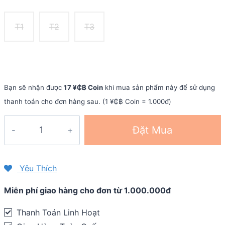
T1
T2
T3
Bạn sẽ nhận được
17 ¥₵฿ Coin
khi mua sản phẩm này để sử dụng
thanh toán cho đơn hàng sau. (1 ¥₵฿ Coin = 1.000đ)
Bó
Đặt Mua
bắp
chân
Compressport
Yêu Thích
Calf
Miễn phí giao hàng cho đơn từ 1.000.000đ
Compression
Sleeves
Thanh Toán Linh Hoạt
R2V2