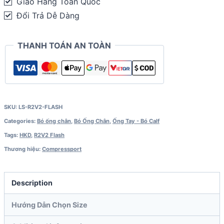
Giao Hàng Toàn Quốc
Flash
Đổi Trả Dễ Dàng
quantity
THANH TOÁN AN TOÀN
SKU:
LS-R2V2-FLASH
Categories:
Bó ống chân
,
Bó Ống Chân
,
Ống Tay - Bó Calf
Tags:
HKD
,
R2V2 Flash
Thương hiệu:
Compressport
Description
Hướng Dẫn Chọn Size