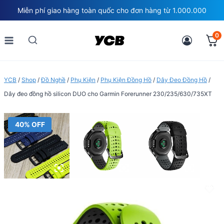
Skip
Miễn phí giao hàng toàn quốc cho đơn hàng từ 1.000.000
to
content
0
YCB
/
Shop
/
Đồ Nghề
/
Phụ Kiện
/
Phụ Kiện Đồng Hồ
/
Dây Đeo Đồng Hồ
/
Dây đeo đồng hồ silicon DUO cho Garmin Forerunner 230/235/630/735XT
40% OFF