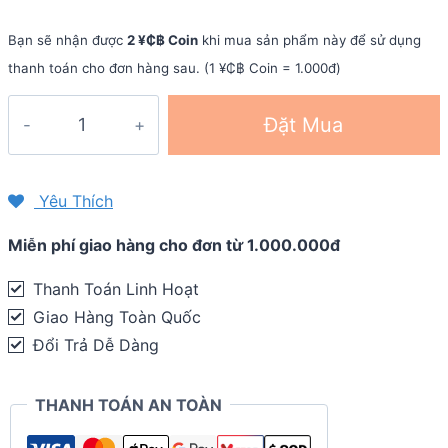
Bạn sẽ nhận được
2 ¥₵฿ Coin
khi mua sản phẩm này để sử dụng
thanh toán cho đơn hàng sau. (1 ¥₵฿ Coin = 1.000đ)
Dây
Đặt Mua
đeo
đồng
hồ
Yêu Thích
silicon
Miễn phí giao hàng cho đơn từ 1.000.000đ
DUO
cho
Thanh Toán Linh Hoạt
Garmin
Giao Hàng Toàn Quốc
Forerunner
Đổi Trả Dễ Dàng
230/235/630/735XT
quantity
THANH TOÁN AN TOÀN