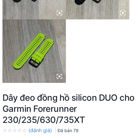
Dây đeo đồng hồ silicon DUO cho
Garmin Forerunner
230/235/630/735XT
(đánh giá)
Đã bán
79
Rated