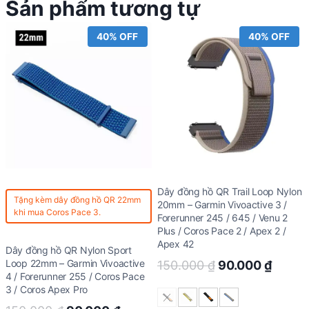
Sản phẩm tương tự
40% OFF
40% OFF
Dây đồng hồ QR Trail Loop Nylon
Tặng kèm
dây đồng hồ QR 22mm
20mm – Garmin Vivoactive 3 /
khi mua Coros Pace 3.
Forerunner 245 / 645 / Venu 2
Plus / Coros Pace 2 / Apex 2 /
Apex 42
Dây đồng hồ QR Nylon Sport
Loop 22mm – Garmin Vivoactive
Original
Curre
150.000
₫
90.000
₫
4 / Forerunner 255 / Coros Pace
price
price
3 / Coros Apex Pro
was:
is: