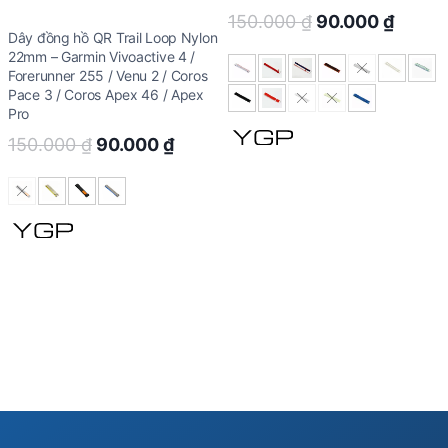
Original
Curre
150.000
₫
90.000
₫
Dây đồng hồ QR Trail Loop Nylon
price
price
22mm – Garmin Vivoactive 4 /
was:
is:
Forerunner 255 / Venu 2 / Coros
Pace 3 / Coros Apex 46 / Apex
150.000 ₫.
90.00
Pro
Original
Current
150.000
₫
90.000
₫
price
price
was:
is:
150.000 ₫.
90.000 ₫.