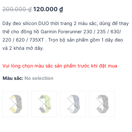
0.0
Original
Current
200.000
₫
120.000
₫
out
of
price
price
5
Dây đeo silicon DUO thời trang 2 màu sắc, dùng để thay
was:
is:
thế cho đồng hồ Garmin Forerunner 230 / 235 / 630/
200.000 ₫.
120.000 ₫.
220 / 620 / 735XT . Trọn bộ sản phẩm gồm 1 dây đeo
và 2 khóa mở dây.
Vui lòng chọn màu sắc sản phẩm trước khi đặt mua
Màu sắc
:
No selection