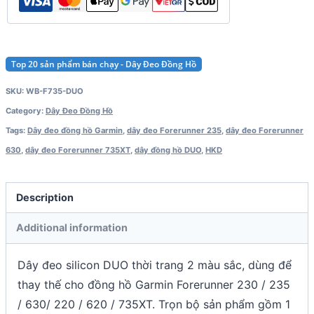
Top 20 sản phẩm bán chạy - Dây Đeo Đồng Hồ
SKU:
WB-F735-DUO
Category:
Dây Đeo Đồng Hồ
Tags:
Dây đeo đồng hồ Garmin
,
dây đeo Forerunner 235
,
dây đeo Forerunner
630
,
dây đeo Forerunner 735XT
,
dây đồng hồ DUO
,
HKD
Description
Additional information
Dây đeo silicon DUO thời trang 2 màu sắc, dùng để
thay thế cho đồng hồ Garmin Forerunner 230 / 235
/ 630/ 220 / 620 / 735XT. Trọn bộ sản phẩm gồm 1