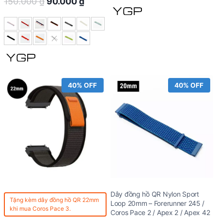
Original
Current
150.000
₫
90.000
₫
150.000 ₫.
90.00
price
price
was:
is:
150.000 ₫.
90.000 ₫.
40% OFF
40% OFF
Dây đồng hồ QR Nylon Sport
Tặng kèm
dây đồng hồ QR 22mm
Loop 20mm – Forerunner 245 /
khi mua Coros Pace 3.
Coros Pace 2 / Apex 2 / Apex 42