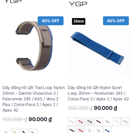
40% OFF
40% OFF
Dây đồng hồ QR Trail Loop Nylon
Dây đồng hồ QR Nylon Sport
20mm – Garmin Vivoactive 3 /
Loop 20mm – Forerunner 245 /
Forerunner 245 / 645 / Venu 2
Coros Pace 2 / Apex 2 / Apex 42
Plus / Coros Pace 2 / Apex 2 /
Original
Curre
150.000
₫
90.000
₫
Apex 42
price
price
Original
Current
150.000
₫
90.000
₫
was:
is:
price
price
150.000 ₫.
90.00