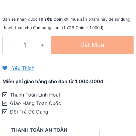
Bạn sẽ nhận được
19 ¥₵฿ Coin
khi mua sản phẩm này để sử dụng
thanh toán cho đơn hàng sau. (1 ¥₵฿ Coin = 1.000đ)
Dây
Đặt Mua
đeo
đồng
hồ
Yêu Thích
TomTom
Miễn phí giao hàng cho đơn từ 1.000.000đ
Comfort
Strap
Thanh Toán Linh Hoạt
quantity
Giao Hàng Toàn Quốc
Đổi Trả Dễ Dàng
THANH TOÁN AN TOÀN