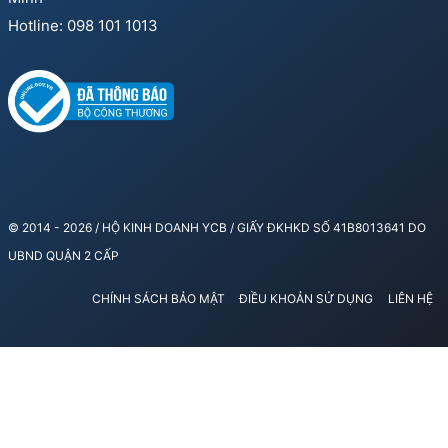
Hotline: 098 101 1013
© 2014 - 2026 / HỘ KINH DOANH YCB / GIẤY ĐKHKD SỐ 41B8013641 DO
UBND QUẬN 2 CẤP
CHÍNH SÁCH BẢO MẬT
ĐIỀU KHOẢN SỬ DỤNG
LIÊN HỆ