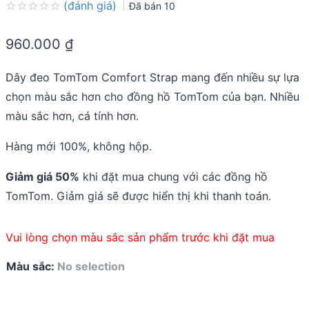
(đánh giá)
Đã bán
10
Rated
0.0
960.000
₫
out
of
5
Dây đeo TomTom Comfort Strap mang đến nhiều sự lựa
chọn màu sắc hơn cho đồng hồ TomTom của bạn. Nhiều
màu sắc hơn, cá tính hơn.
Hàng mới 100%, không hộp.
Giảm giá 50%
khi đặt mua chung với các đồng hồ
TomTom. Giảm giá sẽ được hiển thị khi thanh toán.
Vui lòng chọn màu sắc sản phẩm trước khi đặt mua
Màu sắc
:
No selection