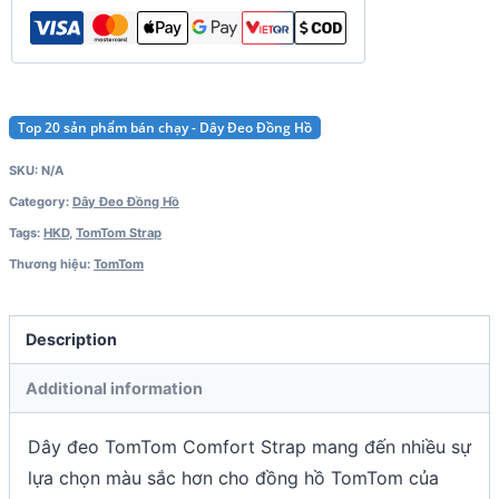
Top 20 sản phẩm bán chạy - Dây Đeo Đồng Hồ
SKU:
N/A
Category:
Dây Đeo Đồng Hồ
Tags:
HKD
,
TomTom Strap
Thương hiệu:
TomTom
Description
Additional information
Dây đeo TomTom Comfort Strap mang đến nhiều sự
lựa chọn màu sắc hơn cho đồng hồ TomTom của