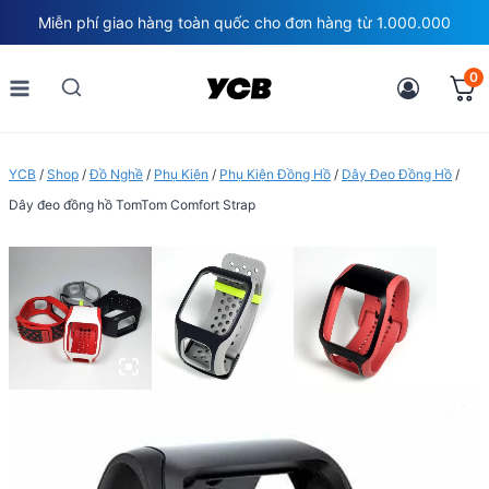
Skip
Miễn phí giao hàng toàn quốc cho đơn hàng từ 1.000.000
to
content
0
YCB
/
Shop
/
Đồ Nghề
/
Phụ Kiện
/
Phụ Kiện Đồng Hồ
/
Dây Đeo Đồng Hồ
/
Dây đeo đồng hồ TomTom Comfort Strap