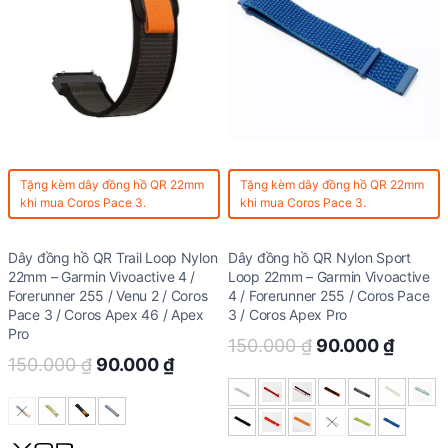
Tặng kèm
dây đồng hồ QR 22mm
Tặng kèm
dây đồng hồ QR 22mm
khi mua Coros Pace 3.
khi mua Coros Pace 3.
Dây đồng hồ QR Trail Loop Nylon
Dây đồng hồ QR Nylon Sport
22mm – Garmin Vivoactive 4 /
Loop 22mm – Garmin Vivoactive
Forerunner 255 / Venu 2 / Coros
4 / Forerunner 255 / Coros Pace
Pace 3 / Coros Apex 46 / Apex
3 / Coros Apex Pro
Pro
Original
Curre
150.000
₫
90.000
₫
Original
Current
150.000
₫
90.000
₫
price
price
price
price
was:
is:
was:
is:
150.000 ₫.
90.00
150.000 ₫.
90.000 ₫.