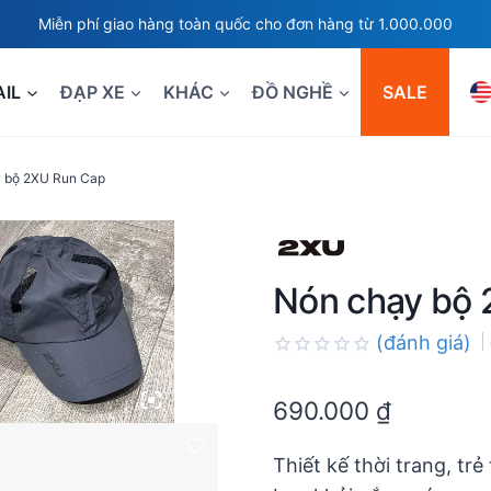
Miễn phí giao hàng toàn quốc cho đơn hàng từ 1.000.000
AIL
ĐẠP XE
KHÁC
ĐỒ NGHỀ
SALE
 bộ 2XU Run Cap
Nón chạy bộ
(đánh giá)
Rated
0.0
690.000
₫
out
of
5
Thiết kế thời trang, tr