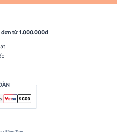
 đơn từ 1.000.000đ
ạt
ốc
OÀN
n - Băng Trán