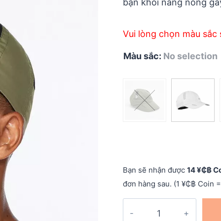
bạn khỏi nắng nóng gay
Vui lòng chọn màu sắc 
Màu sắc
:
No selection
Bạn sẽ nhận được
14 ¥₵฿ C
đơn hàng sau. (1 ¥₵฿ Coin =
Nón
chạy