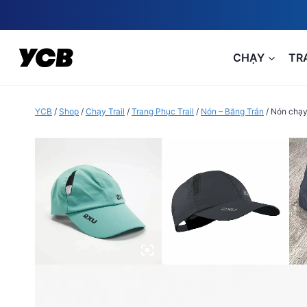
Skip
to
content
CHẠY
TR
YCB
/
Shop
/
Chạy Trail
/
Trang Phục Trail
/
Nón – Băng Trán
/
Nón chạy