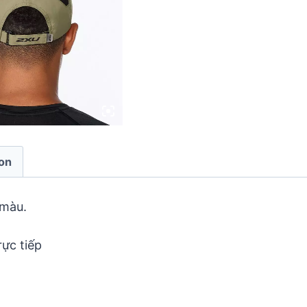
ion
 màu.
ực tiếp