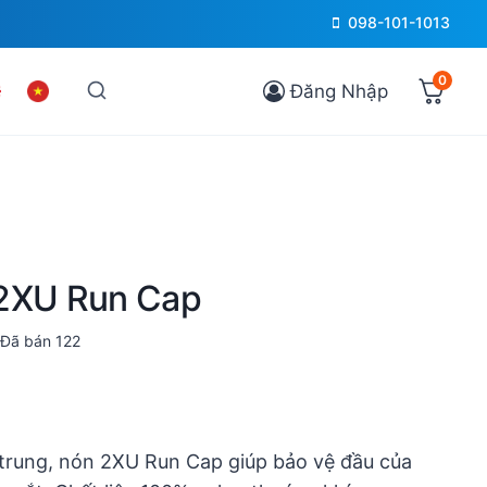
098-101-1013
0
Đăng Nhập
 2XU Run Cap
Đã bán
122
ẻ trung, nón 2XU Run Cap giúp bảo vệ đầu của