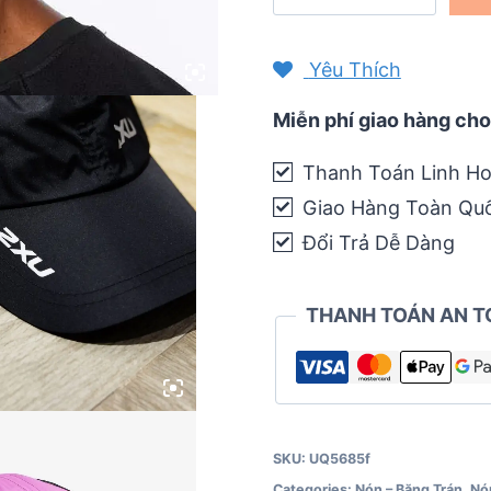
bộ
2XU
Yêu Thích
Run
Cap
Miễn phí giao hàng cho
quantity
Thanh Toán Linh Ho
Giao Hàng Toàn Qu
Đổi Trả Dễ Dàng
THANH TOÁN AN T
SKU:
UQ5685f
Categories:
Nón – Băng Trán
,
Nó