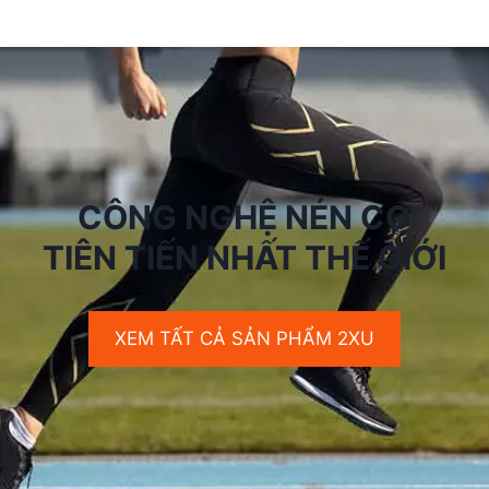
CÔNG NGHỆ NÉN CƠ
TIÊN TIẾN NHẤT THẾ GIỚI
XEM TẤT CẢ SẢN PHẨM 2XU