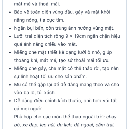
mát mẻ và thoải mái.
Bảo vệ toàn diện vùng đầu, gáy và mặt khỏi
nắng nóng, tia cực tím.
Ngăn bụi bẩn, côn trùng ảnh hưởng vùng mặt.
Lưỡi trai diện tích rộng 9 x 19cm ngăn chặn hiệu
quả ánh nắng chiếu vào mắt.
Miếng che mặt thiết kế dạng lưới ô nhỏ, giúp
thoáng khí, mát mẻ, tạo sử thoải mái tối ưu.
Miếng che gáy, che mặt có thể tháo rời, tạo nên
sự linh hoạt tối ưu cho sản phẩm.
Mũ có thể gập lại để dễ dàng mang theo và cho
vào ba lô, túi xách.
Dễ dàng điều chỉnh kích thước, phù hợp với tất
cả mọi người.
Phù hợp cho các môn thể thao ngoài trời:
chạy
bộ, xe đạp, leo núi, du lịch, dã ngoại, cắm trại,