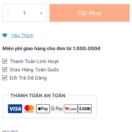
Nón
Đặt Mua
lưỡi
trai
che
Yêu Thích
gáy
Miễn phí giao hàng cho đơn từ 1.000.000đ
YGP
H04
Thanh Toán Linh Hoạt
quantity
Giao Hàng Toàn Quốc
Đổi Trả Dễ Dàng
THANH TOÁN AN TOÀN
SKU:
H04