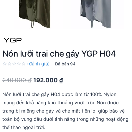
Nón lưỡi trai che gáy YGP H04
(đánh giá)
Đã bán
94
Rated
0.0
Original
Current
240.000
₫
192.000
₫
out
of
price
price
5
Nón lưỡi trai che gáy H04 được làm từ 100% Nylon
was:
is:
mang đến khả năng khô thoáng vượt trội. Nón được
240.000 ₫.
192.000 ₫.
trang bị miếng che gáy và che mặt tiện lợi giúp bảo vệ
toàn bộ vùng đầu dưới ánh nắng trong những hoạt động
thể thao ngoài trời.