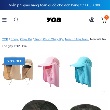
Skip
Miễn phí giao hàng toàn quốc cho đơn hàng từ 1.000.000
to
content
0
YCB
/
Shop
/
Chạy Bộ
/
Trang Phục Chạy Bộ
/
Nón – Băng Trán
/
Nón lưỡi trai
che gáy YGP H04
20% OFF