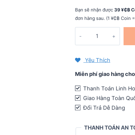
Bạn sẽ nhận được
39 ¥₵฿ C
đơn hàng sau. (1 ¥₵฿ Coin =
Quần
đùi
chạy
bộ
Yêu Thích
nam
Compressport
Miễn phí giao hàng cho
Trail
Thanh Toán Linh Ho
Racing
Giao Hàng Toàn Qu
Short
quantity
Đổi Trả Dễ Dàng
THANH TOÁN AN T