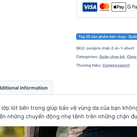
Top 20 sản phẩm bán chạy - Quầ
SKU:
comprs-trail-2-in-1-short
Categories:
Quần chạy bộ
,
Chạy
Thương hiệu:
Compressport
ditional information
 lớp lót bên trong giúp bảo vệ vùng da của bạn khôn
đến những chuyển động nhẹ tênh trên những chặn đư