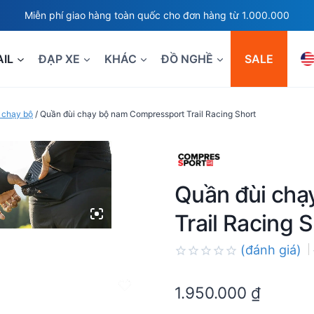
Miễn phí giao hàng toàn quốc cho đơn hàng từ 1.000.000
AIL
ĐẠP XE
KHÁC
ĐỒ NGHỀ
SALE
 chạy bộ
/
Quần đùi chạy bộ nam Compressport Trail Racing Short
Quần đùi chạ
Trail Racing 
(đánh giá)
Rated
0.0
1.950.000
₫
out
of