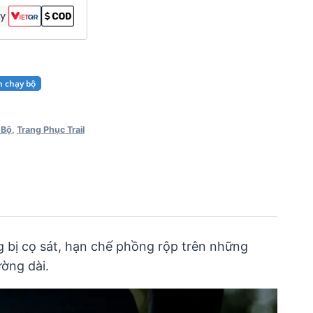
n chạy bộ
 Bộ
,
Trang Phục Trail
g bị cọ sát, hạn chế phồng rộp trên những
ờng dài.