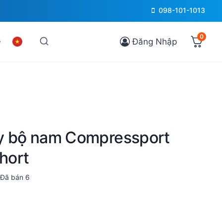
098-101-1013
0
Đăng Nhập
y bộ nam Compressport
Short
Đã bán
6