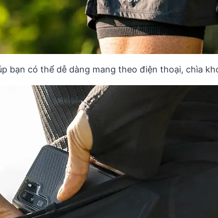
úp bạn có thể dễ dàng mang theo điện thoại, chìa kh