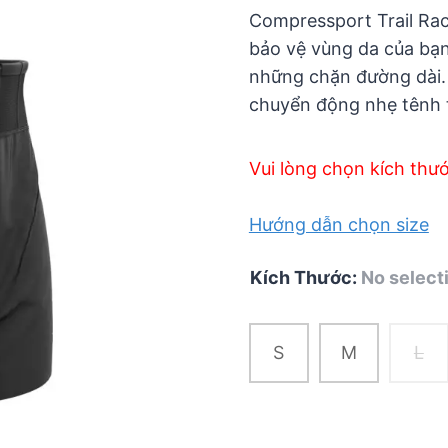
5
Compressport Trail Raci
bảo vệ vùng da của bạn
những chặn đường dài.
chuyển động nhẹ tênh 
Vui lòng chọn kích thư
Hướng dẫn chọn size
Kích Thước
:
No select
S
M
L