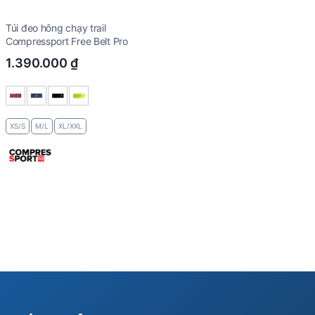
Túi đeo hông chạy trail
Compressport Free Belt Pro
1.390.000
₫
XS/S
M/L
XL/XXL