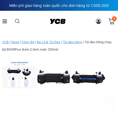
Skip
Miễn phí giao hàng toàn quốc cho đơn hàng từ 1.000.000
to
content
0
YCB
/
Shop
/
Chạy Bộ
/
Ba Lô & Túi Đeo
/
Túi đeo hông
/
Túi đeo hông chạy
bộ B009Plus (kèm 2 bình nước 250ml)