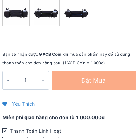
Bạn sẽ nhận được
9 ¥₵฿ Coin
khi mua sản phẩm này để sử dụng
thanh toán cho đơn hàng sau. (1 ¥₵฿ Coin = 1.000đ)
Túi
Đặt Mua
đeo
hông
chạy
Yêu Thích
bộ
Miễn phí giao hàng cho đơn từ 1.000.000đ
B009Plus
(kèm
Thanh Toán Linh Hoạt
2