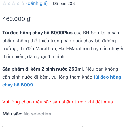
(đánh giá)
Đã bán
208
Rated
0.0
460.000
₫
out
of
5
Túi đeo hông chạy bộ B009Plus
của BH Sports là sản
phẩm không thể thiếu trong các buổi chạy bộ đường
trường, thi đấu Marathon, Half-Marathon hay các chuyến
thám hiểm, dã ngoại địa hình.
Sản phẩm đi kèm 2 bình nước 250ml.
Nếu bạn không
cần bình nước đi kèm, vui lòng tham khảo
túi đeo hông
chạy bộ B009
Vui lòng chọn màu sắc sản phẩm trước khi đặt mua
Màu sắc
:
No selection