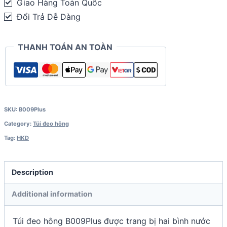
Giao Hàng Toàn Quốc
bình
Đổi Trả Dễ Dàng
nước
250ml)
THANH TOÁN AN TOÀN
quantity
SKU:
B009Plus
Category:
Túi đeo hông
Tag:
HKD
Description
Additional information
Túi đeo hông B009Plus được trang bị hai bình nước