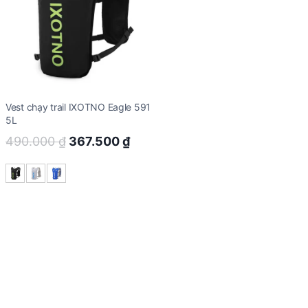
Vest chạy trail IXOTNO Eagle 591
5L
Original
Current
490.000
₫
367.500
₫
price
price
was:
is:
490.000 ₫.
367.500 ₫.