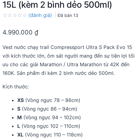
15L (kèm 2 bình dẻo 500ml)
(đánh giá)
Đã bán
13
Rated
0.0
4.990.000
₫
out
of
5
Vest nước chạy trail Compressport Ultra S Pack Evo 15
với kích thước lớn, ôm sát người mang đến sự tiện lợi tối
ưu cho các giải Marathon / Ultra Marathon từ 42K đến
160K. Sản phẩm đi kèm 2 bình nước dẻo 500ml.
Kích thước:
XS
(Vòng ngực 78 – 86cm)
S
(Vòng ngực 86 – 94cm)
M
(Vòng ngực 94 – 102cm)
L
(Vòng ngực 102 – 110cm)
XL
(Vòng ngực 110 – 118cm)