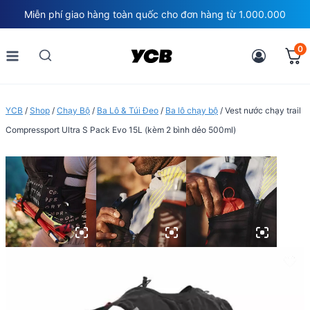
Skip
Miễn phí giao hàng toàn quốc cho đơn hàng từ 1.000.000
to
content
0
YCB
/
Shop
/
Chạy Bộ
/
Ba Lô & Túi Đeo
/
Ba lô chạy bộ
/
Vest nước chạy trail
Compressport Ultra S Pack Evo 15L (kèm 2 bình dẻo 500ml)