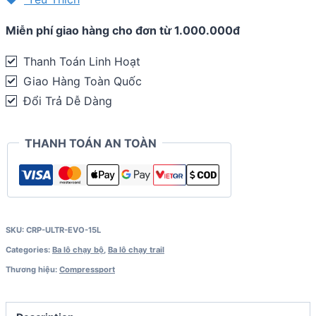
Compressport
Miễn phí giao hàng cho đơn từ 1.000.000đ
Ultra
S
Thanh Toán Linh Hoạt
Pack
Giao Hàng Toàn Quốc
Evo
Đổi Trả Dễ Dàng
15L
(kèm
THANH TOÁN AN TOÀN
2
bình
dẻo
500ml)
quantity
SKU:
CRP-ULTR-EVO-15L
Categories:
Ba lô chạy bộ
,
Ba lô chạy trail
Thương hiệu:
Compressport