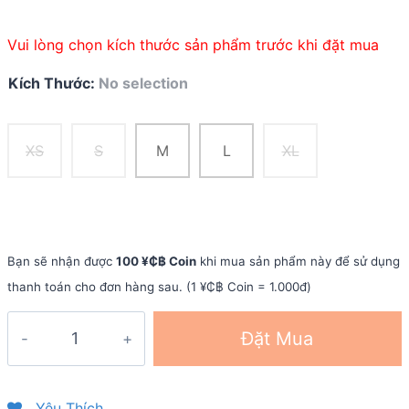
Vui lòng chọn kích thước sản phẩm trước khi đặt mua
Kích Thước
:
No selection
XS
S
M
L
XL
Bạn sẽ nhận được
100 ¥₵฿ Coin
khi mua sản phẩm này để sử dụng
thanh toán cho đơn hàng sau. (1 ¥₵฿ Coin = 1.000đ)
Vest
Đặt Mua
nước
chạy
trail
Yêu Thích