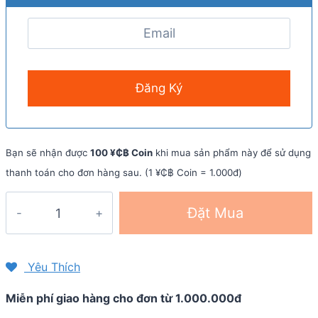
Bạn sẽ nhận được
100 ¥₵฿ Coin
khi mua sản phẩm này để sử dụng
thanh toán cho đơn hàng sau. (1 ¥₵฿ Coin = 1.000đ)
Vest
Đặt Mua
nước
chạy
trail
Yêu Thích
Compressport
Miễn phí giao hàng cho đơn từ 1.000.000đ
Ultra