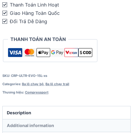
S
Thanh Toán Linh Hoạt
Pack
Giao Hàng Toàn Quốc
Evo
Đổi Trả Dễ Dàng
15L
(kèm
THANH TOÁN AN TOÀN
2
bình
dẻo
500ml)
quantity
SKU:
CRP-ULTR-EVO-15L-xs
Categories:
Ba lô chạy bộ
,
Ba lô chạy trail
Thương hiệu:
Compressport
Description
Additional information