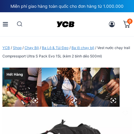
Skip
Miễn phí giao hàng toàn quốc cho đơn hàng từ 1.000.000
to
content
0
YCB
/
Shop
/
Chạy Bộ
/
Ba Lô & Túi Đeo
/
Ba lô chạy bộ
/
Vest nước chạy trail
Compressport Ultra S Pack Evo 15L (kèm 2 bình dẻo 500ml)
Hết Hàng