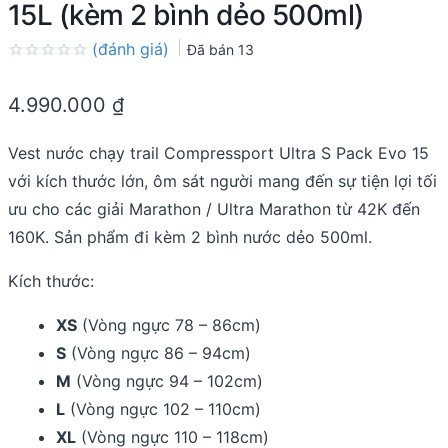
15L (kèm 2 bình dẻo 500ml)
(đánh giá)
Đã bán
13
Rated
0.0
4.990.000
₫
out
of
5
Vest nước chạy trail Compressport Ultra S Pack Evo 15
với kích thước lớn, ôm sát người mang đến sự tiện lợi tối
ưu cho các giải Marathon / Ultra Marathon từ 42K đến
160K. Sản phẩm đi kèm 2 bình nước dẻo 500ml.
Kích thước:
XS
(Vòng ngực 78 – 86cm)
S
(Vòng ngực 86 – 94cm)
M
(Vòng ngực 94 – 102cm)
L
(Vòng ngực 102 – 110cm)
XL
(Vòng ngực 110 – 118cm)