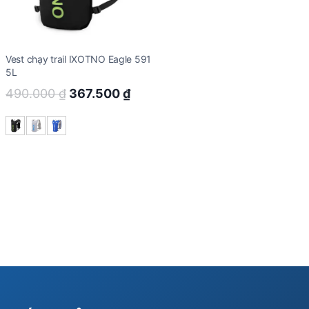
Vest chạy trail IXOTNO Eagle 591
5L
Original
Current
490.000
₫
367.500
₫
price
price
was:
is:
490.000 ₫.
367.500 ₫.