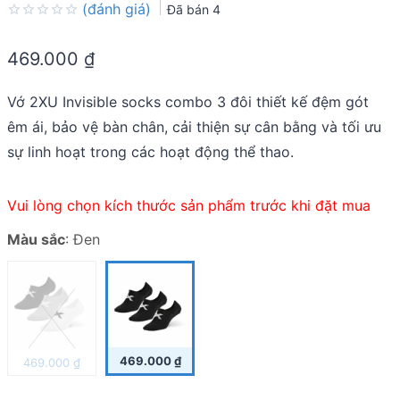
(đánh giá)
Đã bán
4
Rated
0.0
469.000
₫
out
of
5
Vớ 2XU Invisible socks combo 3 đôi thiết kế đệm gót
êm ái, bảo vệ bàn chân, cải thiện sự cân bằng và tối ưu
sự linh hoạt trong các hoạt động thể thao.
Vui lòng chọn kích thước sản phẩm trước khi đặt mua
Màu sắc
:
Đen
469.000
₫
469.000
₫