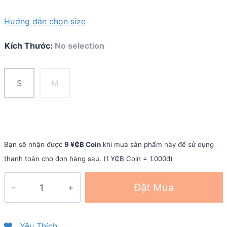
Hướng dẫn chọn size
Kích Thước
:
No selection
S
M
Bạn sẽ nhận được
9 ¥₵฿ Coin
khi mua sản phẩm này để sử dụng
thanh toán cho đơn hàng sau. (1 ¥₵฿ Coin = 1.000đ)
Vớ
Đặt Mua
chạy
bộ
2XU
Yêu Thích