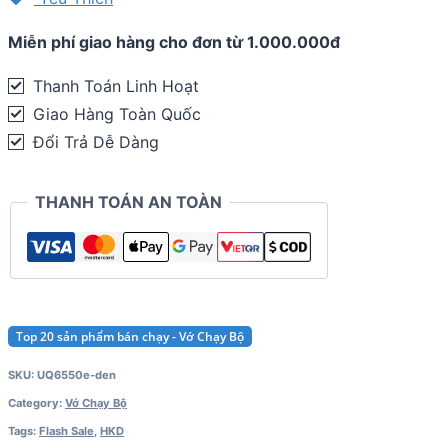
invisible
Miễn phí giao hàng cho đơn từ 1.000.000đ
socks
(combo
Thanh Toán Linh Hoạt
3
Giao Hàng Toàn Quốc
đôi)
Đổi Trả Dễ Dàng
-
đen
THANH TOÁN AN TOÀN
quantity
Top 20 sản phẩm bán chạy - Vớ Chạy Bộ
SKU:
UQ6550e-den
Category:
Vớ Chạy Bộ
Tags:
Flash Sale
,
HKD