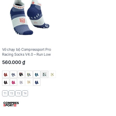
Vớ chạy bộ Compressport Pro
Racing Socks V4.0 – Run Low
560.000
₫
T1
T2
T3
T4