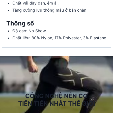
Chất vải dày dặn, êm ái.
Tăng cường lưu thông máu ở bàn chân
Thông số
Độ cao: No Show
Chất liệu:
80% Nylon, 17% Polyester, 3%
Elastane
CÔNG NGHỆ NÉN CƠ
TIÊN TIẾN NHẤT THẾ GIỚI