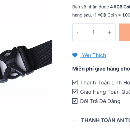
Bạn sẽ nhận được
4 ¥₵฿ Co
hàng sau. (1 ¥₵฿ Coin = 1.0
Đai
đeo
hông
đựng
Yêu Thích
nước
Aonijie
Miễn phí giao hàng cho
Hydration
Thanh Toán Linh Ho
Belt
Giao Hàng Toàn Qu
W8110
quantity
Đổi Trả Dễ Dàng
THANH TOÁN AN T