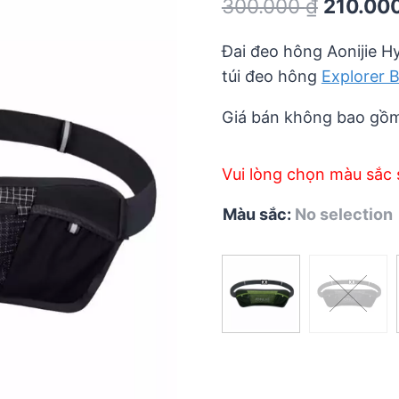
Original
300.000
₫
210.00
out
of
price
5
Đai đeo hông Aonijie H
was:
túi đeo hông
Explorer B
300.000
Giá bán không bao gồm
Vui lòng chọn màu sắc 
Màu sắc
:
No selection