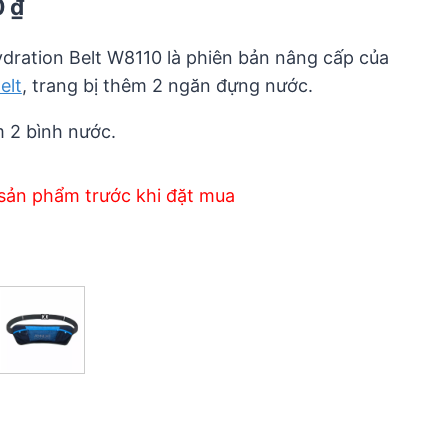
Current
0
₫
price
ydration Belt W8110 là phiên bản nâng cấp của
is:
elt
, trang bị thêm 2 ngăn đựng nước.
 ₫.
210.000 ₫.
 2 bình nước.
sản phẩm trước khi đặt mua