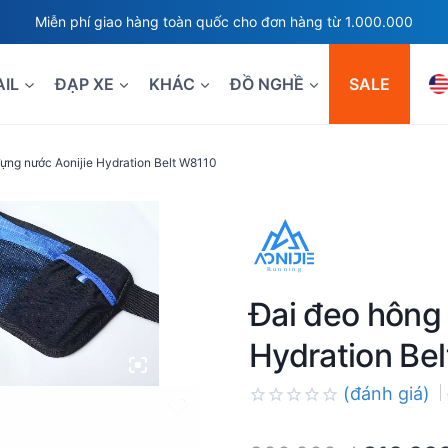
Miễn phí giao hàng toàn quốc cho đơn hàng từ 1.000.000
AIL
ĐẠP XE
KHÁC
ĐỒ NGHỀ
SALE
ựng nước Aonijie Hydration Belt W8110
Đai đeo hông
Hydration Be
(đánh giá)
Rated
0.0