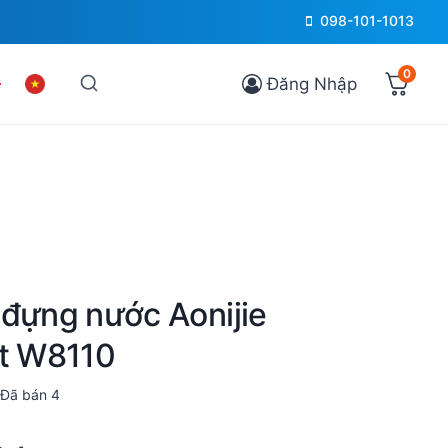
098-101-1013
0
Đăng Nhập
 đựng nước Aonijie
lt W8110
Đã bán
4