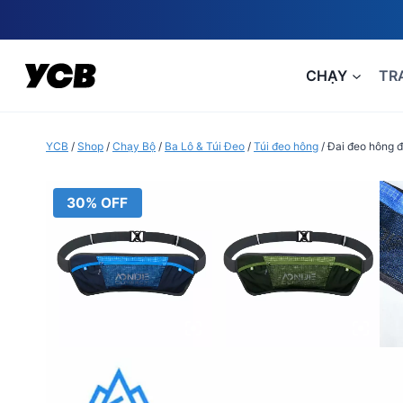
Skip
to
content
CHẠY
TR
YCB
/
Shop
/
Chạy Bộ
/
Ba Lô & Túi Đeo
/
Túi đeo hông
/
Đai đeo hông đ
30% OFF