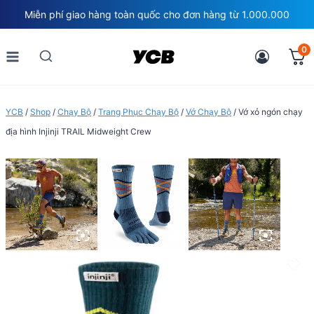
Skip
Miễn phí giao hàng toàn quốc cho đơn hàng từ 1.000.000
to
content
0
YCB
/
Shop
/
Chạy Bộ
/
Trang Phục Chạy Bộ
/
Vớ Chạy Bộ
/
Vớ xỏ ngón chạy
địa hình Injinji TRAIL Midweight Crew