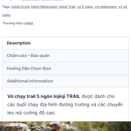
Tags:
Injinji Crew
,
Injinji Midweight
,
Injinji Trail
,
vớ 5 ngón
,
vớ midweight
,
vớ xỏ
ngón
Thương hiệu:
Injinji
Description
Chăm sóc – Bảo quản
Hướng Dẫn Chọn Size
Additional information
Vớ chạy trail 5 ngón Injinji TRAIL
được dành cho
các buổi chạy địa hình đường trường và các chuyến
leo núi cường độ cao.