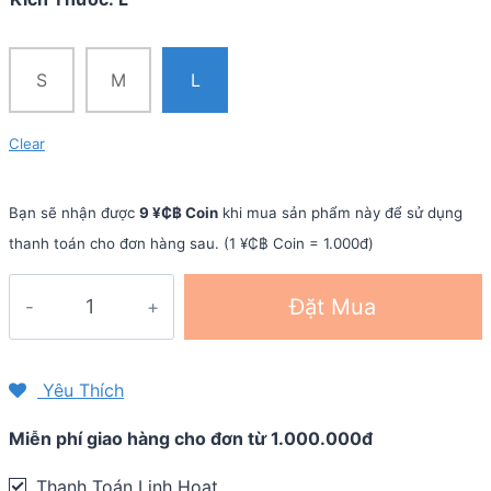
S
M
L
Clear
Bạn sẽ nhận được
9 ¥₵฿ Coin
khi mua sản phẩm này để sử dụng
thanh toán cho đơn hàng sau. (1 ¥₵฿ Coin = 1.000đ)
Vớ
Đặt Mua
xỏ
ngón
chạy
Yêu Thích
địa
Miễn phí giao hàng cho đơn từ 1.000.000đ
hình
Injinji
Thanh Toán Linh Hoạt