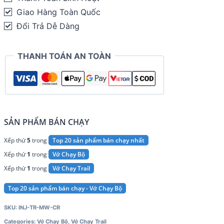
TRAIL
Giao Hàng Toàn Quốc
Midweight
Đổi Trả Dễ Dàng
Crew
quantity
THANH TOÁN AN TOÀN
SẢN PHẨM BÁN CHẠY
Xếp thứ
5
trong
Top 20 sản phẩm bán chạy nhất
Xếp thứ
1
trong
Vớ Chạy Bộ
Xếp thứ
1
trong
Vớ Chạy Trail
Top 20 sản phẩm bán chạy - Vớ Chạy Bộ
SKU:
INJ-TR-MW-CR
Categories:
Vớ Chạy Bộ
,
Vớ Chạy Trail