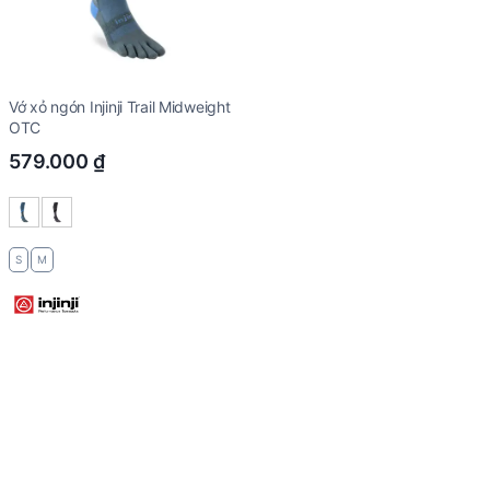
Vớ xỏ ngón Injinji Trail Midweight
OTC
579.000
₫
S
M