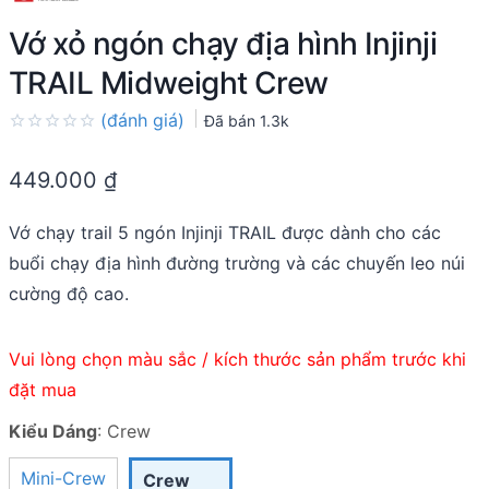
Vớ xỏ ngón chạy địa hình Injinji
TRAIL Midweight Crew
(đánh giá)
Đã bán
1.3k
Rated
0.0
449.000
₫
out
of
5
Vớ chạy trail 5 ngón Injinji TRAIL được dành cho các
buổi chạy địa hình đường trường và các chuyến leo núi
cường độ cao.
Vui lòng chọn màu sắc / kích thước sản phẩm trước khi
đặt mua
Kiểu Dáng
:
Crew
Mini-Crew
Crew