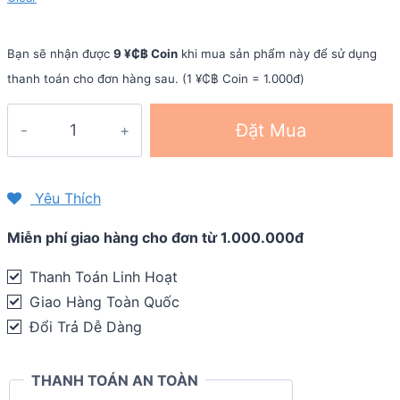
Bạn sẽ nhận được
9 ¥₵฿ Coin
khi mua sản phẩm này để sử dụng
thanh toán cho đơn hàng sau. (1 ¥₵฿ Coin = 1.000đ)
Vớ
Đặt Mua
xỏ
ngón
chạy
Yêu Thích
địa
Miễn phí giao hàng cho đơn từ 1.000.000đ
hình
Injinji
Thanh Toán Linh Hoạt
TRAIL
Giao Hàng Toàn Quốc
Midweight
Đổi Trả Dễ Dàng
Mini-
Crew
THANH TOÁN AN TOÀN
quantity