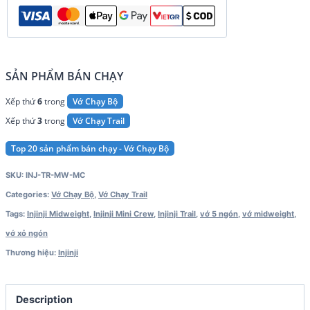
SẢN PHẨM BÁN CHẠY
Xếp thứ
6
trong
Vớ Chạy Bộ
Xếp thứ
3
trong
Vớ Chạy Trail
Top 20 sản phẩm bán chạy - Vớ Chạy Bộ
SKU:
INJ-TR-MW-MC
Categories:
Vớ Chạy Bộ
,
Vớ Chạy Trail
Tags:
Injinji Midweight
,
Injinji Mini Crew
,
Injinji Trail
,
vớ 5 ngón
,
vớ midweight
,
vớ xỏ ngón
Thương hiệu:
Injinji
Description