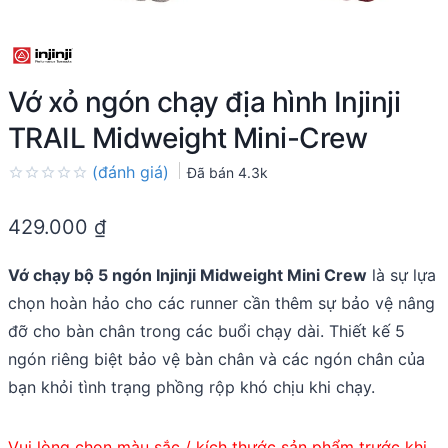
Vớ xỏ ngón chạy địa hình Injinji
TRAIL Midweight Mini-Crew
(đánh giá)
Đã bán
4.3k
Rated
0.0
429.000
₫
out
of
5
Vớ chạy bộ 5 ngón Injinji Midweight Mini Crew
là sự lựa
chọn hoàn hảo cho các runner cần thêm sự bảo vệ nâng
đỡ cho bàn chân trong các buổi chạy dài. Thiết kế 5
ngón riêng biệt bảo vệ bàn chân và các ngón chân của
bạn khỏi tình trạng phồng rộp khó chịu khi chạy.
Vui lòng chọn màu sắc / kích thước sản phẩm trước khi