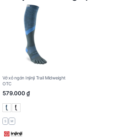
Vớ xỏ ngón Injinji Trail Midweight
OTC
579.000
₫
S
M