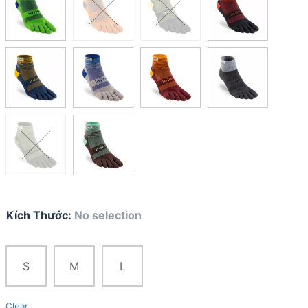
Kích Thước
:
No selection
S
M
L
Clear