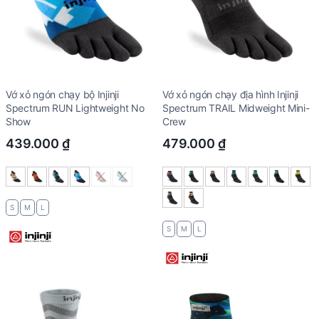
Vớ xỏ ngón chạy bộ Injinji
Vớ xỏ ngón chạy địa hình Injinji
Spectrum RUN Lightweight No
Spectrum TRAIL Midweight Mini-
Show
Crew
439.000
₫
479.000
₫
S
M
L
S
M
L