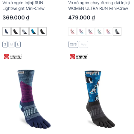
Vớ xỏ ngón Injinji RUN
Vớ xỏ ngón chạy đường dài Injinji
Lightweight Mini-Crew
WOMEN ULTRA RUN Mini-Crew
369.000
₫
479.000
₫
S
M
L
XS/S
M/L