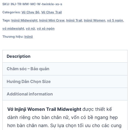
SKU:
INJ-TR-MW-MC-W-twinkle-xs-s
Categories:
Vớ Chạy Bộ
,
Vớ Chạy Trail
Tags:
Injinji Midweight
,
Injinji Mini Crew
,
Injinji Trail
,
Injinji Women
,
vớ 5 ngón
,
vớ midweight
,
vớ nữ
,
vớ xỏ ngón
Thương hiệu:
Injinji
Description
Chăm sóc – Bảo quản
Hướng Dẫn Chọn Size
Additional information
Vớ Injinji Women Trail Midweight
được thiết kế
dành riêng cho bàn chân nữ, vốn có bề ngang hẹp
hơn bàn chân nam. Sự lựa chọn tối ưu cho các cung