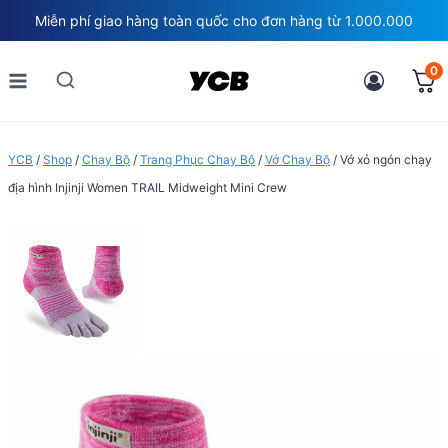
Skip
Miễn phí giao hàng toàn quốc cho đơn hàng từ 1.000.000
to
content
0
YCB
/
Shop
/
Chạy Bộ
/
Trang Phục Chạy Bộ
/
Vớ Chạy Bộ
/
Vớ xỏ ngón chạy
địa hình Injinji Women TRAIL Midweight Mini Crew