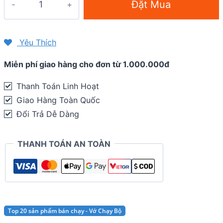
Đặt Mua
xỏ
ngón
chạy
Yêu Thích
địa
Miễn phí giao hàng cho đơn từ 1.000.000đ
hình
Injinji
Thanh Toán Linh Hoạt
Women
Giao Hàng Toàn Quốc
TRAIL
Đổi Trả Dễ Dàng
Midweight
Mini
THANH TOÁN AN TOÀN
Crew
quantity
Top 20 sản phẩm bán chạy - Vớ Chạy Bộ