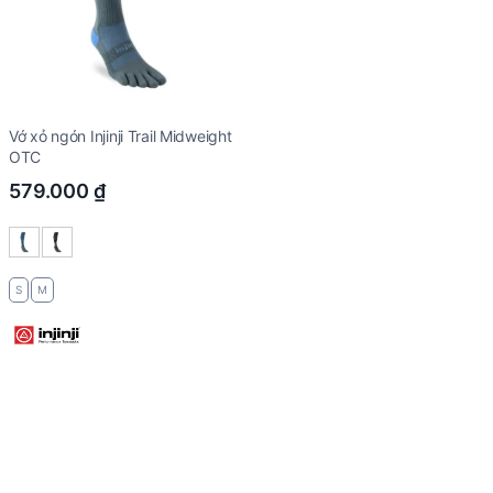
Vớ xỏ ngón Injinji Trail Midweight
OTC
579.000
₫
S
M