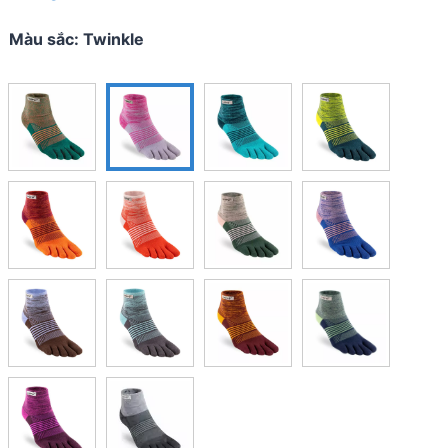
Màu sắc
:
Twinkle