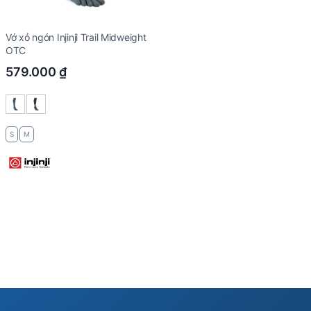
Vớ xỏ ngón Injinji Trail Midweight
OTC
579.000
₫
S
M