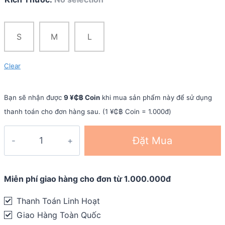
S
M
L
Clear
Bạn sẽ nhận được
9 ¥₵฿ Coin
khi mua sản phẩm này để sử dụng
thanh toán cho đơn hàng sau. (1 ¥₵฿ Coin = 1.000đ)
Vớ
Đặt Mua
xỏ
ngón
chạy
Miễn phí giao hàng cho đơn từ 1.000.000đ
địa
Thanh Toán Linh Hoạt
hình
Giao Hàng Toàn Quốc
Injinji