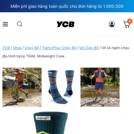
Skip
Miễn phí giao hàng toàn quốc cho đơn hàng từ 1.000.000
to
content
0
YCB
/
Shop
/
Chạy Bộ
/
Trang Phục Chạy Bộ
/
Vớ Chạy Bộ
/
Vớ xỏ ngón chạy
địa hình Injinji TRAIL Midweight Crew