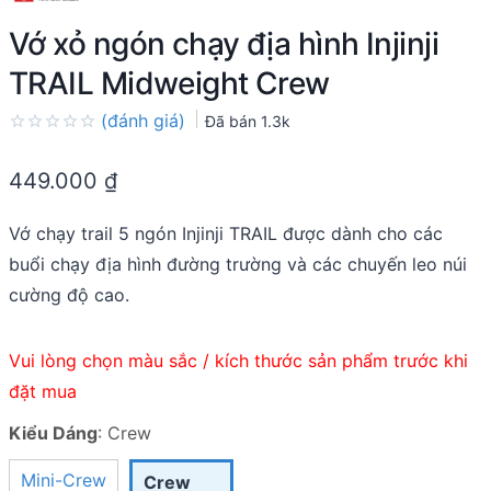
Vớ xỏ ngón chạy địa hình Injinji
TRAIL Midweight Crew
(đánh giá)
Đã bán
1.3k
Rated
0.0
449.000
₫
out
of
5
Vớ chạy trail 5 ngón Injinji TRAIL được dành cho các
buổi chạy địa hình đường trường và các chuyến leo núi
cường độ cao.
Vui lòng chọn màu sắc / kích thước sản phẩm trước khi
đặt mua
Kiểu Dáng
:
Crew
Mini-Crew
Crew