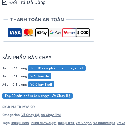
Đổi Trả Dễ Dàng
TRAIL
Midweight
THANH TOÁN AN TOÀN
Crew
quantity
SẢN PHẨM BÁN CHẠY
Xếp thứ
4
trong
Top 20 sản phẩm bán chạy nhất
Xếp thứ
1
trong
Vớ Chạy Bộ
Xếp thứ
1
trong
Vớ Chạy Trail
Top 20 sản phẩm bán chạy - Vớ Chạy Bộ
SKU:
INJ-TR-MW-CR
Categories:
Vớ Chạy Bộ
,
Vớ Chạy Trail
Tags:
Injinji Crew
,
Injinji Midweight
,
Injinji Trail
,
vớ 5 ngón
,
vớ midweight
,
vớ xỏ