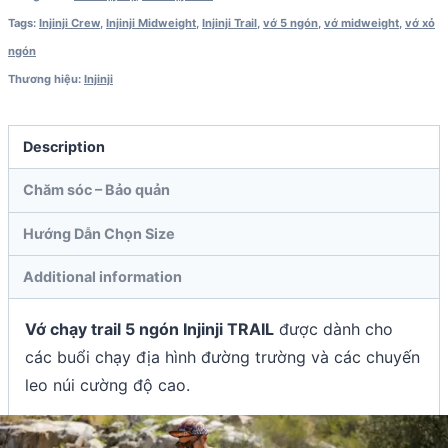
Tags:
Injinji Crew
,
Injinji Midweight
,
Injinji Trail
,
vớ 5 ngón
,
vớ midweight
,
vớ xỏ
ngón
Thương hiệu:
Injinji
Description
Chăm sóc – Bảo quản
Hướng Dẫn Chọn Size
Additional information
Vớ chạy trail 5 ngón Injinji TRAIL
được dành cho
các buổi chạy địa hình đường trường và các chuyến
leo núi cường độ cao.