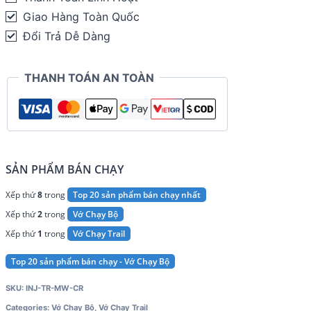
TRAIL
Giao Hàng Toàn Quốc
Midweight
Đổi Trả Dễ Dàng
Crew
quantity
THANH TOÁN AN TOÀN
SẢN PHẨM BÁN CHẠY
Xếp thứ
8
trong
Top 20 sản phẩm bán chạy nhất
Xếp thứ
2
trong
Vớ Chạy Bộ
Xếp thứ
1
trong
Vớ Chạy Trail
Top 20 sản phẩm bán chạy - Vớ Chạy Bộ
SKU:
INJ-TR-MW-CR
Categories:
Vớ Chạy Bộ
,
Vớ Chạy Trail