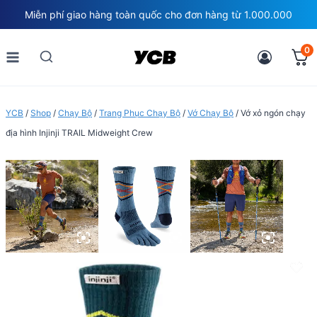
Skip
Miễn phí giao hàng toàn quốc cho đơn hàng từ 1.000.000
to
content
0
YCB
/
Shop
/
Chạy Bộ
/
Trang Phục Chạy Bộ
/
Vớ Chạy Bộ
/
Vớ xỏ ngón chạy
địa hình Injinji TRAIL Midweight Crew