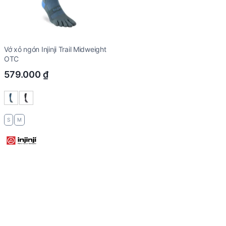
Vớ xỏ ngón Injinji Trail Midweight
OTC
579.000
₫
S
M