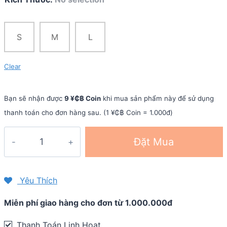
S
M
L
Clear
Bạn sẽ nhận được
9 ¥₵฿ Coin
khi mua sản phẩm này để sử dụng
thanh toán cho đơn hàng sau. (1 ¥₵฿ Coin = 1.000đ)
Vớ
Đặt Mua
xỏ
ngón
chạy
Yêu Thích
địa
Miễn phí giao hàng cho đơn từ 1.000.000đ
hình
Injinji
Thanh Toán Linh Hoạt