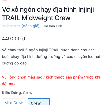
Vớ xỏ ngón chạy địa hình Injinji
TRAIL Midweight Crew
(đánh giá)
Đã bán
1.3k
Rated
0.0
449.000
₫
out
of
5
Vớ chạy trail 5 ngón Injinji TRAIL được dành cho các
buổi chạy địa hình đường trường và các chuyến leo núi
cường độ cao.
Vui lòng chọn màu sắc / kích thước sản phẩm trước khi
đặt mua
Kiểu Dáng
:
Crew
Mini-Crew
Crew