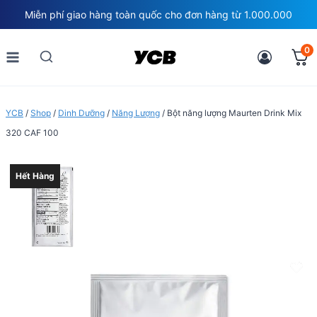
Skip
Miễn phí giao hàng toàn quốc cho đơn hàng từ 1.000.000
to
content
0
YCB
/
Shop
/
Dinh Dưỡng
/
Năng Lượng
/
Bột năng lượng Maurten Drink Mix
320 CAF 100
Hết Hàng