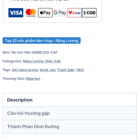
Top 20 sản phẩm bán chạy - Năng Lượng
SKU:
NU-EG-MA-DRINK320-CAF
Categories:
Năng Lượng
,
Điện Giải
Tags:
bột năng lượng
,
drink mix
,
Flash Sale
,
HKD
Thương hiệu:
Maurten
Description
Câu hỏi thường gặp
Thành Phần Dinh Dưỡng