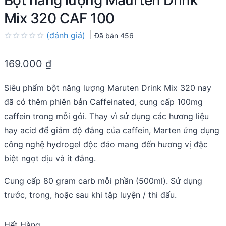
Bột năng lượng Maurten Drink
Mix 320 CAF 100
(đánh giá)
Đã bán
456
Rated
0.0
169.000
₫
out
of
5
Siêu phẩm bột năng lượng Maruten Drink Mix 320 nay
đã có thêm phiên bản Caffeinated, cung cấp 100mg
caffein trong mỗi gói. Thay vì sử dụng các hương liệu
hay acid để giảm độ đắng của caffein, Marten ứng dụng
công nghệ hydrogel độc đáo mang đến hương vị đặc
biệt ngọt dịu và ít đắng.
Cung cấp 80 gram carb mỗi phần (500ml). Sử dụng
trước, trong, hoặc sau khi tập luyện / thi đấu.
Hết Hàng