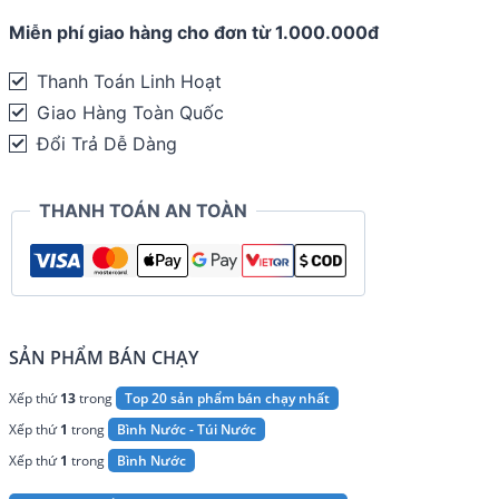
21oz
Miễn phí giao hàng cho đơn từ 1.000.000đ
-
620ml
Thanh Toán Linh Hoạt
quantity
Giao Hàng Toàn Quốc
Đổi Trả Dễ Dàng
THANH TOÁN AN TOÀN
SẢN PHẨM BÁN CHẠY
Xếp thứ
13
trong
Top 20 sản phẩm bán chạy nhất
Xếp thứ
1
trong
Bình Nước - Túi Nước
Xếp thứ
1
trong
Bình Nước