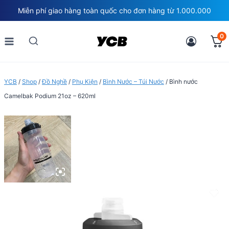
Skip
Miễn phí giao hàng toàn quốc cho đơn hàng từ 1.000.000
to
content
0
YCB
/
Shop
/
Đồ Nghề
/
Phụ Kiện
/
Bình Nước – Túi Nước
/
Bình nước
Camelbak Podium 21oz – 620ml