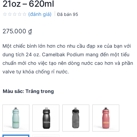
21oz – 620ml
(đánh giá)
Đã bán
95
Rated
0.0
275.000
₫
out
of
5
Một chiếc bình lớn hơn cho nhu cầu đạp xe của bạn với
dung tích 24 oz. Camelbak Podium mang đến một tiểu
chuẩn mới cho việc tạo nên dòng nước cao hơn và phần
valve tự khóa chống rỉ nước.
Màu sắc
:
Trắng trong