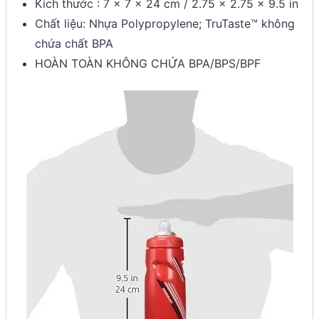
Kích thước : 7 x 7 x 24 cm / 2.75 x 2.75 x 9.5 in
Chất liệu: Nhựa Polypropylene; TruTaste™ không
chứa chất BPA
HOÀN TOÀN KHÔNG CHỨA BPA/BPS/BPF