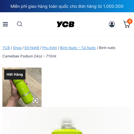
Skip
Miễn phí giao hàng toàn quốc cho đơn hàng từ 1.000.000
to
content
0
YCB
/
Shop
/
Đồ Nghề
/
Phụ Kiện
/
Bình Nước – Túi Nước
/
Bình nước
Camelbak Podium 24oz – 710ml
Hết Hàng