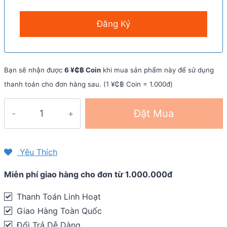
Bạn sẽ nhận được
6 ¥₵฿ Coin
khi mua sản phẩm này để sử dụng
thanh toán cho đơn hàng sau. (1 ¥₵฿ Coin = 1.000đ)
Bình
Đặt Mua
nước
Camelbak
Podium
Yêu Thích
24oz
Miễn phí giao hàng cho đơn từ 1.000.000đ
-
710ml
Thanh Toán Linh Hoạt
quantity
Giao Hàng Toàn Quốc
Đổi Trả Dễ Dàng