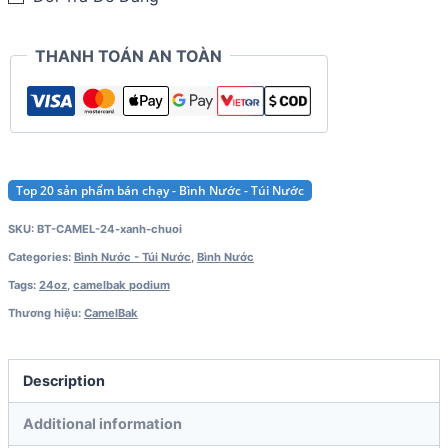
THANH TOÁN AN TOÀN
Top 20 sản phẩm bán chạy - Bình Nước - Túi Nước
SKU:
BT-CAMEL-24-xanh-chuoi
Categories:
Bình Nước - Túi Nước
,
Bình Nước
Tags:
24oz
,
camelbak podium
Thương hiệu:
CamelBak
Description
Additional information