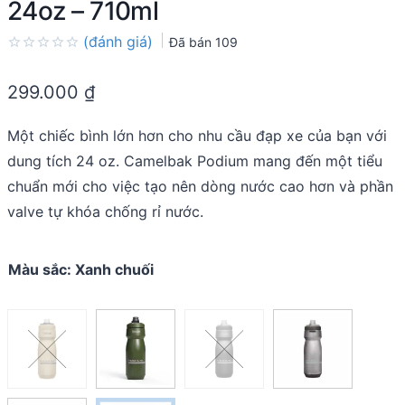
24oz – 710ml
(đánh giá)
Đã bán
109
Rated
0.0
299.000
₫
out
of
5
Một chiếc bình lớn hơn cho nhu cầu đạp xe của bạn với
dung tích 24 oz. Camelbak Podium mang đến một tiểu
chuẩn mới cho việc tạo nên dòng nước cao hơn và phần
valve tự khóa chống rỉ nước.
Màu sắc
:
Xanh chuối