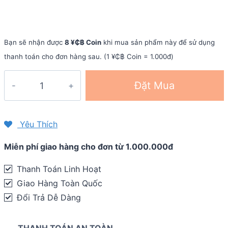
Bạn sẽ nhận được
8 ¥₵฿ Coin
khi mua sản phẩm này để sử dụng
thanh toán cho đơn hàng sau. (1 ¥₵฿ Coin = 1.000đ)
Bình
Đặt Mua
nước
giữ
nhiệt
Yêu Thích
Camelbak
Miễn phí giao hàng cho đơn từ 1.000.000đ
Podium
Chill
Thanh Toán Linh Hoạt
21oz
Giao Hàng Toàn Quốc
-
Đổi Trả Dễ Dàng
620ml
quantity