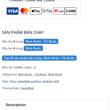
THANH TOÁN AN TOÀN
SẢN PHẨM BÁN CHẠY
Xếp thứ
4
trong
Bình Nước - Túi Nước
Xếp thứ
4
trong
Bình Nước
Top 20 sản phẩm bán chạy - Bình Nước - Túi Nước
SKU:
BT-CAMEL-CHILL-21
Categories:
Bình Nước - Túi Nước
,
Bình Nước
Tags:
21oz
,
camelbak podium
,
podium chill
Thương hiệu:
CamelBak
Description