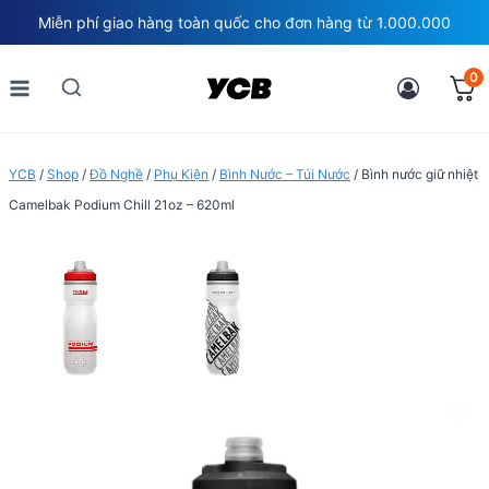
Skip
Miễn phí giao hàng toàn quốc cho đơn hàng từ 1.000.000
to
content
0
YCB
/
Shop
/
Đồ Nghề
/
Phụ Kiện
/
Bình Nước – Túi Nước
/
Bình nước giữ nhiệt
Camelbak Podium Chill 21oz – 620ml