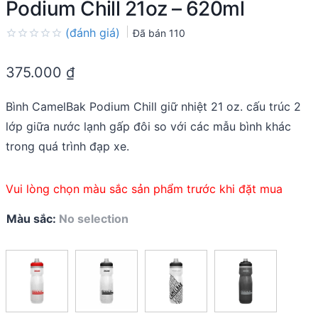
Podium Chill 21oz – 620ml
(đánh giá)
Đã bán
110
Rated
0.0
375.000
₫
out
of
5
Bình CamelBak Podium Chill giữ nhiệt 21 oz. cấu trúc 2
lớp giữa nước lạnh gấp đôi so với các mẫu bình khác
trong quá trình đạp xe.
Vui lòng chọn màu sắc sản phẩm trước khi đặt mua
Màu sắc
:
No selection