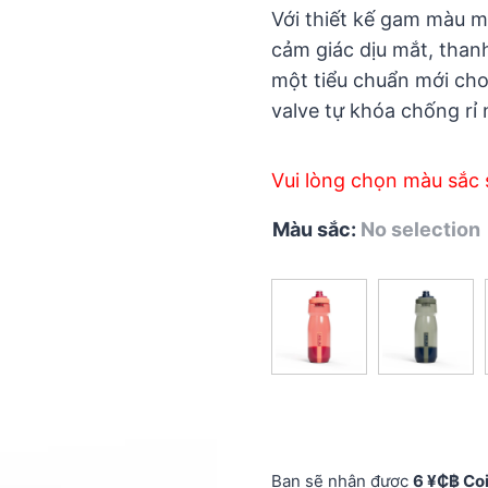
5
Với thiết kế gam màu 
cảm giác dịu mắt, than
một tiểu chuẩn mới ch
valve tự khóa chống rỉ 
Vui lòng chọn màu sắc 
Màu sắc
:
No selection
Bạn sẽ nhận được
6 ¥₵฿ Co