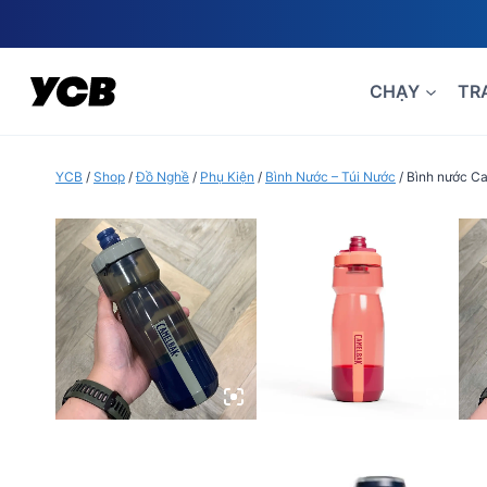
Skip
to
content
CHẠY
TR
YCB
/
Shop
/
Đồ Nghề
/
Phụ Kiện
/
Bình Nước – Túi Nước
/
Bình nước C