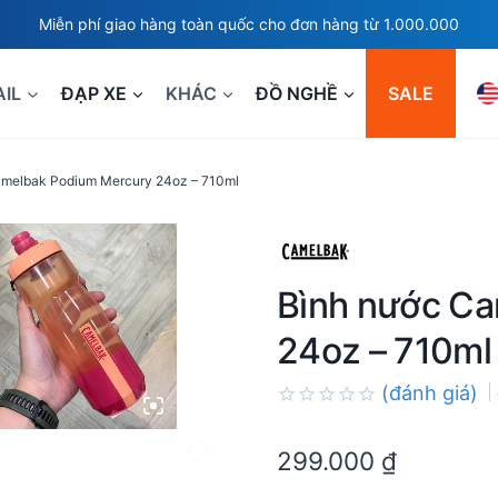
Miễn phí giao hàng toàn quốc cho đơn hàng từ 1.000.000
AIL
ĐẠP XE
KHÁC
ĐỒ NGHỀ
SALE
amelbak Podium Mercury 24oz – 710ml
Bình nước C
24oz – 710ml
(đánh giá)
Rated
0.0
299.000
₫
out
of