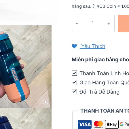
hàng sau. (1 ¥₵฿ Coin = 1.0
Bình
nước
Camelbak
Podium
Yêu Thích
Mercury
24oz
Miễn phí giao hàng cho
-
Thanh Toán Linh Ho
710ml
Giao Hàng Toàn Qu
quantity
Đổi Trả Dễ Dàng
THANH TOÁN AN T