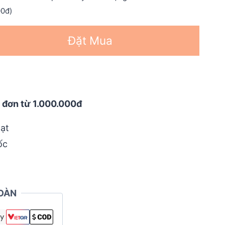
00đ)
Đặt Mua
 đơn từ 1.000.000đ
ạt
ốc
OÀN