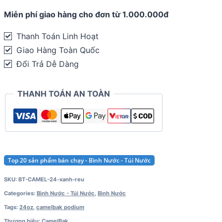
24oz
Miễn phí giao hàng cho đơn từ 1.000.000đ
-
710ml
Thanh Toán Linh Hoạt
quantity
Giao Hàng Toàn Quốc
Đổi Trả Dễ Dàng
THANH TOÁN AN TOÀN
Top 20 sản phẩm bán chạy - Bình Nước - Túi Nước
SKU:
BT-CAMEL-24-xanh-reu
Categories:
Bình Nước - Túi Nước
,
Bình Nước
Tags:
24oz
,
camelbak podium
Thương hiệu:
CamelBak