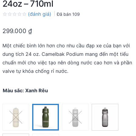
24oz – 710ml
(đánh giá)
Đã bán
109
Rated
0.0
299.000
₫
out
of
5
Một chiếc bình lớn hơn cho nhu cầu đạp xe của bạn với
dung tích 24 oz. Camelbak Podium mang đến một tiểu
chuẩn mới cho việc tạo nên dòng nước cao hơn và phần
valve tự khóa chống rỉ nước.
Màu sắc
:
Xanh Rêu