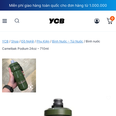
Skip
Miễn phí giao hàng toàn quốc cho đơn hàng từ 1.000.000
to
content
0
YCB
/
Shop
/
Đồ Nghề
/
Phụ Kiện
/
Bình Nước – Túi Nước
/
Bình nước
Camelbak Podium 24oz – 710ml