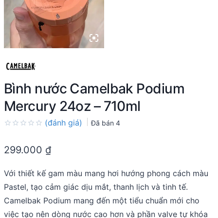
Bình nước Camelbak Podium
Mercury 24oz – 710ml
(đánh giá)
Đã bán
4
Rated
0.0
299.000
₫
out
of
5
Với thiết kế gam màu mang hơi hướng phong cách màu
Pastel, tạo cảm giác dịu mắt, thanh lịch và tinh tế.
Camelbak Podium mang đến một tiểu chuẩn mới cho
việc tạo nên dòng nước cao hơn và phần valve tự khóa