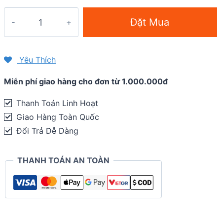
Bình
Đặt Mua
nước
Camelbak
Podium
Yêu Thích
Mercury
Miễn phí giao hàng cho đơn từ 1.000.000đ
24oz
-
Thanh Toán Linh Hoạt
710ml
Giao Hàng Toàn Quốc
quantity
Đổi Trả Dễ Dàng
THANH TOÁN AN TOÀN