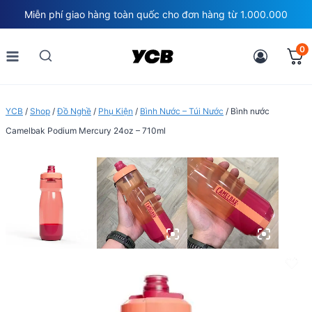
Skip
Miễn phí giao hàng toàn quốc cho đơn hàng từ 1.000.000
to
content
0
YCB
/
Shop
/
Đồ Nghề
/
Phụ Kiện
/
Bình Nước – Túi Nước
/
Bình nước
Camelbak Podium Mercury 24oz – 710ml