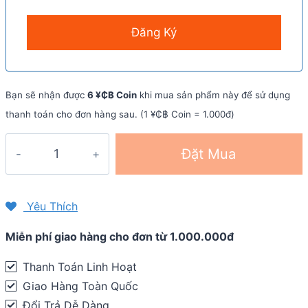
Bạn sẽ nhận được
6 ¥₵฿ Coin
khi mua sản phẩm này để sử dụng
thanh toán cho đơn hàng sau. (1 ¥₵฿ Coin = 1.000đ)
Bình
Đặt Mua
nước
Camelbak
Podium
Yêu Thích
21oz
Miễn phí giao hàng cho đơn từ 1.000.000đ
-
620ml
Thanh Toán Linh Hoạt
quantity
Giao Hàng Toàn Quốc
Đổi Trả Dễ Dàng