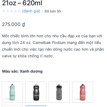
21oz – 620ml
(đánh giá)
Đã bán
95
Rated
0.0
275.000
₫
out
of
5
Một chiếc bình lớn hơn cho nhu cầu đạp xe của bạn với
dung tích 24 oz. Camelbak Podium mang đến một tiểu
chuẩn mới cho việc tạo nên dòng nước cao hơn và phần
valve tự khóa chống rỉ nước.
Màu sắc
:
Xanh dương