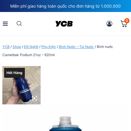
Skip
Miễn phí giao hàng toàn quốc cho đơn hàng từ 1.000.000
to
content
0
YCB
/
Shop
/
Đồ Nghề
/
Phụ Kiện
/
Bình Nước – Túi Nước
/
Bình nước
Camelbak Podium 21oz – 620ml
Hết Hàng