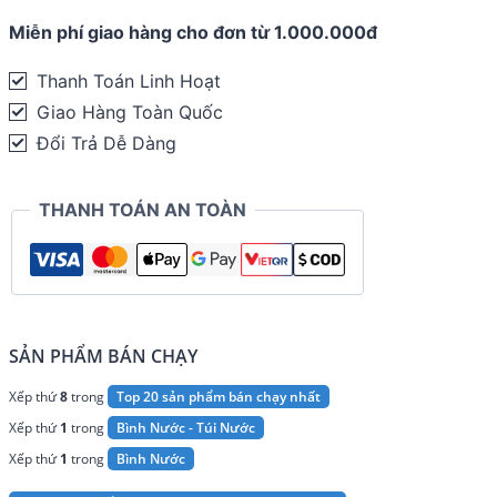
21oz
Miễn phí giao hàng cho đơn từ 1.000.000đ
-
620ml
Thanh Toán Linh Hoạt
quantity
Giao Hàng Toàn Quốc
Đổi Trả Dễ Dàng
THANH TOÁN AN TOÀN
SẢN PHẨM BÁN CHẠY
Xếp thứ
8
trong
Top 20 sản phẩm bán chạy nhất
Xếp thứ
1
trong
Bình Nước - Túi Nước
Xếp thứ
1
trong
Bình Nước