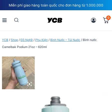
Skip
Miễn phí giao hàng toàn quốc cho đơn hàng từ 1.000.000
to
content
0
YCB
/
Shop
/
Đồ Nghề
/
Phụ Kiện
/
Bình Nước – Túi Nước
/
Bình nước
Camelbak Podium 21oz – 620ml