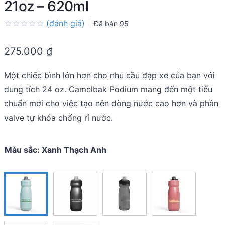
21oz – 620ml
(đánh giá)
Đã bán
95
Rated
0.0
275.000
₫
out
of
5
Một chiếc bình lớn hơn cho nhu cầu đạp xe của bạn với
dung tích 24 oz. Camelbak Podium mang đến một tiểu
chuẩn mới cho việc tạo nên dòng nước cao hơn và phần
valve tự khóa chống rỉ nước.
Màu sắc
:
Xanh Thạch Anh