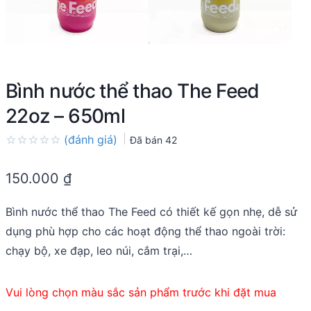
Bình nước thể thao The Feed
22oz – 650ml
(đánh giá)
Đã bán
42
Rated
0.0
150.000
₫
out
of
5
Bình nước thể thao The Feed có thiết kế gọn nhẹ, dễ sử
dụng phù hợp cho các hoạt động thể thao ngoài trời:
chạy bộ, xe đạp, leo núi, cắm trại,…
Vui lòng chọn màu sắc sản phẩm trước khi đặt mua