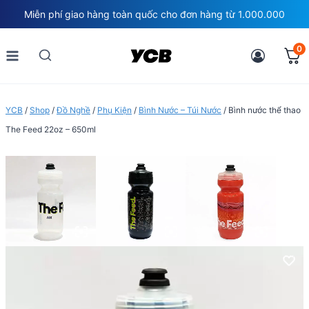
Skip
Miễn phí giao hàng toàn quốc cho đơn hàng từ 1.000.000
to
content
0
YCB
/
Shop
/
Đồ Nghề
/
Phụ Kiện
/
Bình Nước – Túi Nước
/
Bình nước thể thao
The Feed 22oz – 650ml