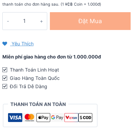
thanh toán cho đơn hàng sau. (1 ¥₵฿ Coin = 1.000đ)
Bình
Đặt Mua
nước
thể
thao
Yêu Thích
The
Miễn phí giao hàng cho đơn từ 1.000.000đ
Feed
22oz
Thanh Toán Linh Hoạt
-
Giao Hàng Toàn Quốc
650ml
Đổi Trả Dễ Dàng
quantity
THANH TOÁN AN TOÀN