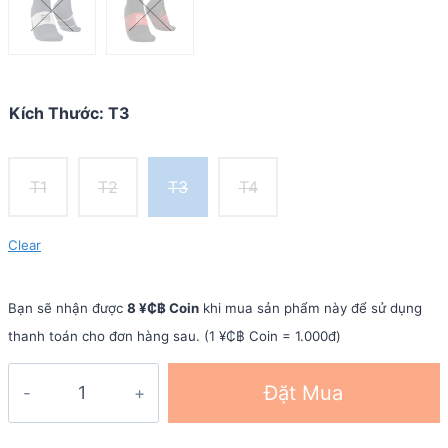
Kích Thước
:
T3
T1
T2
T3
T4
Clear
Bạn sẽ nhận được
8 ¥₵฿ Coin
khi mua sản phẩm này để sử dụng
thanh toán cho đơn hàng sau. (1 ¥₵฿ Coin = 1.000đ)
Vớ
Đặt Mua
chạy
bộ