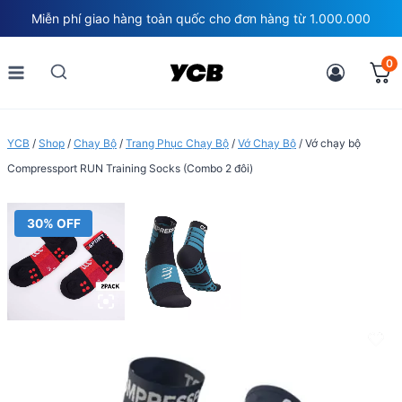
Skip
Miễn phí giao hàng toàn quốc cho đơn hàng từ 1.000.000
to
content
0
YCB
/
Shop
/
Chạy Bộ
/
Trang Phục Chạy Bộ
/
Vớ Chạy Bộ
/
Vớ chạy bộ
Compressport RUN Training Socks (Combo 2 đôi)
30% OFF