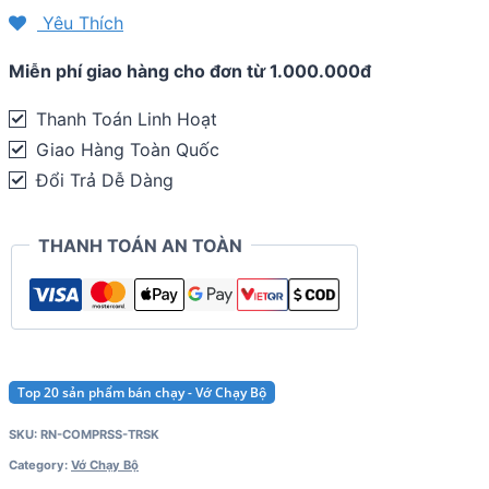
Compressport
Yêu Thích
RUN
Miễn phí giao hàng cho đơn từ 1.000.000đ
Training
Socks
Thanh Toán Linh Hoạt
(Combo
Giao Hàng Toàn Quốc
2
Đổi Trả Dễ Dàng
đôi)
quantity
THANH TOÁN AN TOÀN
Top 20 sản phẩm bán chạy - Vớ Chạy Bộ
SKU:
RN-COMPRSS-TRSK
Category:
Vớ Chạy Bộ