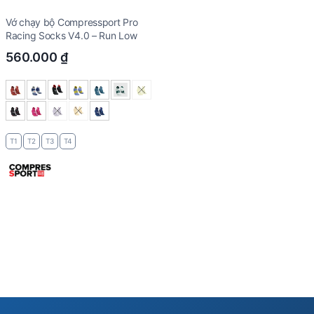
Vớ chạy bộ Compressport Pro
Racing Socks V4.0 – Run Low
560.000
₫
T1
T2
T3
T4