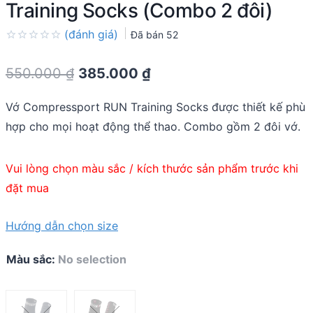
Training Socks (Combo 2 đôi)
(đánh giá)
Đã bán
52
Rated
0.0
Original
Current
550.000
₫
385.000
₫
out
of
price
price
5
Vớ Compressport RUN Training Socks được thiết kế phù
was:
is:
hợp cho mọi hoạt động thể thao. Combo gồm 2 đôi vớ.
550.000 ₫.
385.000 ₫.
Vui lòng chọn màu sắc / kích thước sản phẩm trước khi
đặt mua
Hướng dẫn chọn size
Màu sắc
:
No selection