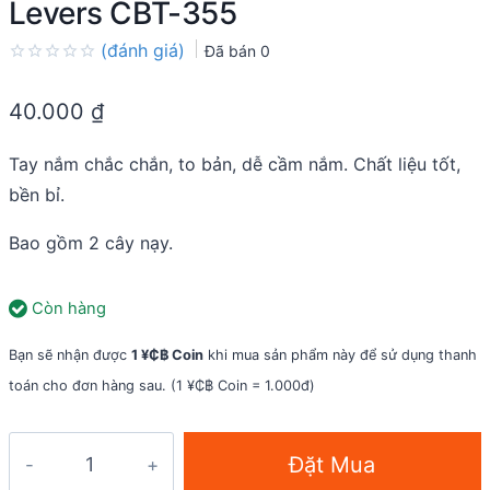
Levers CBT-355
(đánh giá)
Đã bán
0
Rated
0.0
40.000
₫
out
of
5
Tay nắm chắc chắn, to bản, dễ cầm nắm. Chất liệu tốt,
bền bỉ.
Bao gồm 2 cây nạy.
Còn hàng
Bạn sẽ nhận được
1 ¥₵฿ Coin
khi mua sản phẩm này để sử dụng thanh
toán cho đơn hàng sau. (1 ¥₵฿ Coin = 1.000đ)
Dụng
Đặt Mua
cụ