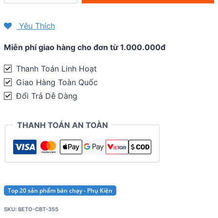
nạy
vỏ
Yêu Thích
xe
Miễn phí giao hàng cho đơn từ 1.000.000đ
đạp
Beto
Thanh Toán Linh Hoạt
Tire
Giao Hàng Toàn Quốc
Levers
Đổi Trả Dễ Dàng
CBT-
355
THANH TOÁN AN TOÀN
quantity
Top 20 sản phẩm bán chạy - Phụ Kiện
SKU:
BETO-CBT-355