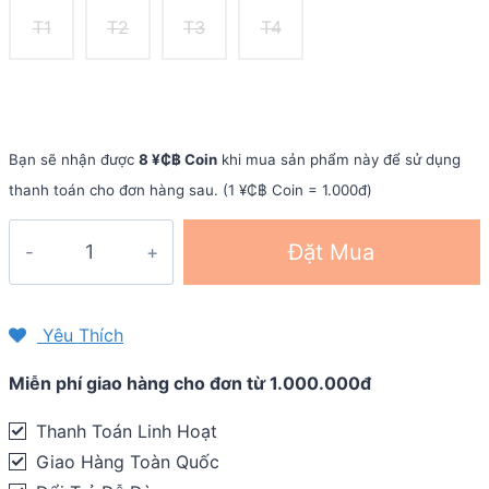
T1
T2
T3
T4
Bạn sẽ nhận được
8 ¥₵฿ Coin
khi mua sản phẩm này để sử dụng
thanh toán cho đơn hàng sau. (1 ¥₵฿ Coin = 1.000đ)
Vớ
Đặt Mua
chạy
bộ
Compressport
Yêu Thích
Pro
Miễn phí giao hàng cho đơn từ 1.000.000đ
Racing
Socks
Thanh Toán Linh Hoạt
V3.0
Giao Hàng Toàn Quốc
Run