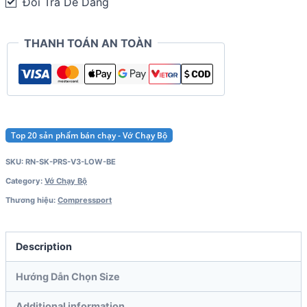
Đổi Trả Dễ Dàng
Low
-
THANH TOÁN AN TOÀN
Black
Edition
quantity
Top 20 sản phẩm bán chạy - Vớ Chạy Bộ
SKU:
RN-SK-PRS-V3-LOW-BE
Category:
Vớ Chạy Bộ
Thương hiệu:
Compressport
Description
Hướng Dẫn Chọn Size
Additional information