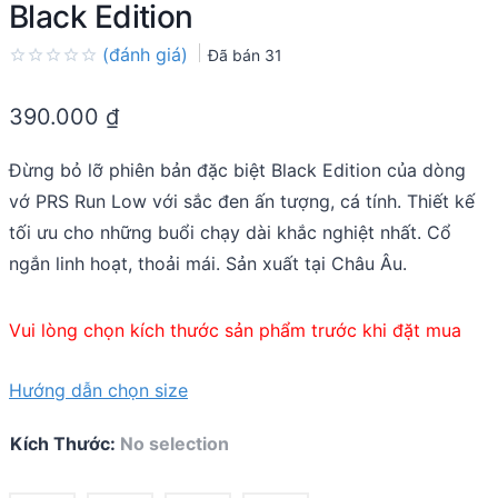
Black Edition
(đánh giá)
Đã bán
31
Rated
0.0
390.000
₫
out
of
5
Đừng bỏ lỡ phiên bản đặc biệt Black Edition của dòng
vớ PRS Run Low với sắc đen ấn tượng, cá tính. Thiết kế
tối ưu cho những buổi chạy dài khắc nghiệt nhất. Cổ
ngắn linh hoạt, thoải mái. Sản xuất tại Châu Âu.
Vui lòng chọn kích thước sản phẩm trước khi đặt mua
Hướng dẫn chọn size
Kích Thước
:
No selection