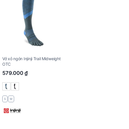
Vớ xỏ ngón Injinji Trail Midweight
OTC
579.000
₫
S
M