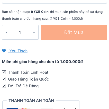
Bạn sẽ nhận được
9 ¥₵฿ Coin
khi mua sản phẩm này để sử dụng
thanh toán cho đơn hàng sau. (1 ¥₵฿ Coin = 1.000đ)
Vớ
Đặt Mua
xỏ
ngón
chạy
Yêu Thích
đường
Miễn phí giao hàng cho đơn từ 1.000.000đ
dài
Injinji
Thanh Toán Linh Hoạt
Women
Giao Hàng Toàn Quốc
ULTRA
Đổi Trả Dễ Dàng
RUN
No
THANH TOÁN AN TOÀN
Show