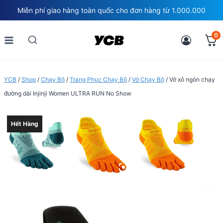
Skip
Miễn phí giao hàng toàn quốc cho đơn hàng từ 1.000.000
to
content
0
YCB
/
Shop
/
Chạy Bộ
/
Trang Phục Chạy Bộ
/
Vớ Chạy Bộ
/
Vớ xỏ ngón chạy
đường dài Injinji Women ULTRA RUN No Show
Hết Hàng