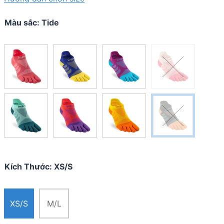
Màu sắc
:
Tide
Kích Thước
:
XS/S
XS/S
M/L