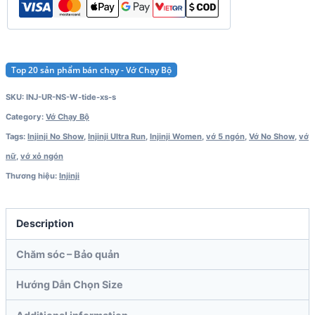
quantity
Top 20 sản phẩm bán chạy - Vớ Chạy Bộ
SKU:
INJ-UR-NS-W-tide-xs-s
Category:
Vớ Chạy Bộ
Tags:
Injinji No Show
,
Injinji Ultra Run
,
Injinji Women
,
vớ 5 ngón
,
Vớ No Show
,
vớ
nữ
,
vớ xỏ ngón
Thương hiệu:
Injinji
Description
Chăm sóc – Bảo quản
Hướng Dẫn Chọn Size