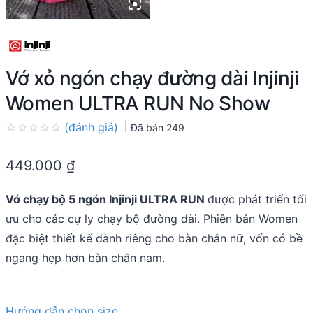
Vớ xỏ ngón chạy đường dài Injinji
Women ULTRA RUN No Show
(đánh giá)
Đã bán
249
Rated
0.0
449.000
₫
out
of
5
Vớ chạy bộ 5 ngón Injinji ULTRA RUN
được phát triển tối
ưu cho các cự ly chạy bộ đường dài. Phiên bản Women
đặc biệt thiết kế dành riêng cho bàn chân nữ, vốn có bề
ngang hẹp hơn bàn chân nam.
Hướng dẫn chọn size