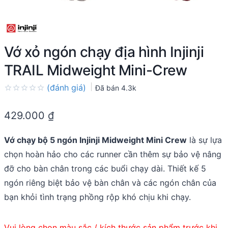
Vớ xỏ ngón chạy địa hình Injinji
TRAIL Midweight Mini-Crew
(đánh giá)
Đã bán
4.3k
Rated
0.0
429.000
₫
out
of
5
Vớ chạy bộ 5 ngón Injinji Midweight Mini Crew
là sự lựa
chọn hoàn hảo cho các runner cần thêm sự bảo vệ nâng
đỡ cho bàn chân trong các buổi chạy dài. Thiết kế 5
ngón riêng biệt bảo vệ bàn chân và các ngón chân của
bạn khỏi tình trạng phồng rộp khó chịu khi chạy.
Vui lòng chọn màu sắc / kích thước sản phẩm trước khi