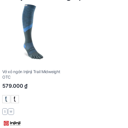
Vớ xỏ ngón Injinji Trail Midweight
OTC
579.000
₫
S
M