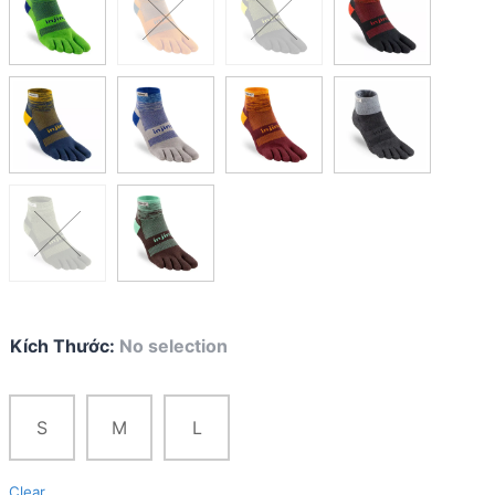
Kích Thước
:
No selection
S
M
L
Clear