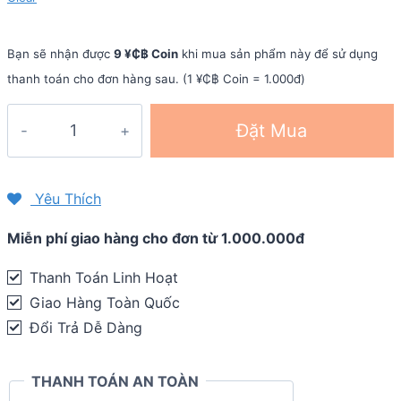
Bạn sẽ nhận được
9 ¥₵฿ Coin
khi mua sản phẩm này để sử dụng
thanh toán cho đơn hàng sau. (1 ¥₵฿ Coin = 1.000đ)
Vớ
Đặt Mua
xỏ
ngón
chạy
Yêu Thích
địa
Miễn phí giao hàng cho đơn từ 1.000.000đ
hình
Injinji
Thanh Toán Linh Hoạt
TRAIL
Giao Hàng Toàn Quốc
Midweight
Đổi Trả Dễ Dàng
Mini-
Crew
THANH TOÁN AN TOÀN
quantity