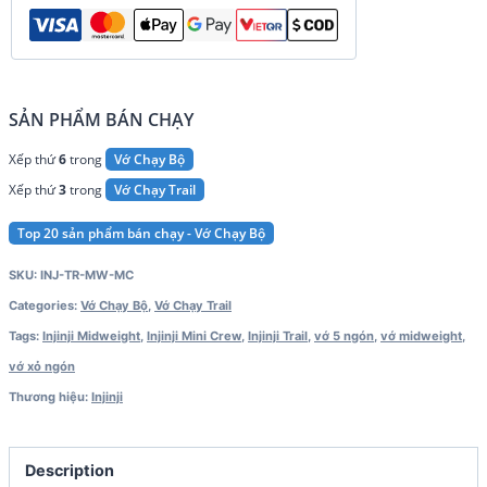
SẢN PHẨM BÁN CHẠY
Xếp thứ
6
trong
Vớ Chạy Bộ
Xếp thứ
3
trong
Vớ Chạy Trail
Top 20 sản phẩm bán chạy - Vớ Chạy Bộ
SKU:
INJ-TR-MW-MC
Categories:
Vớ Chạy Bộ
,
Vớ Chạy Trail
Tags:
Injinji Midweight
,
Injinji Mini Crew
,
Injinji Trail
,
vớ 5 ngón
,
vớ midweight
,
vớ xỏ ngón
Thương hiệu:
Injinji
Description