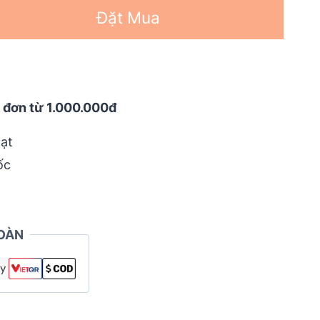
Đặt Mua
 đơn từ 1.000.000đ
ạt
ốc
OÀN