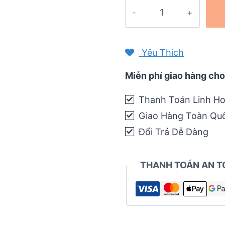
Bình
nước
giữ
nhiệt
Yêu Thích
Camelbak
Podium
Miễn phí giao hàng cho
Chill
Thanh Toán Linh Ho
21oz
Giao Hàng Toàn Qu
-
620ml
Đổi Trả Dễ Dàng
quantity
THANH TOÁN AN T