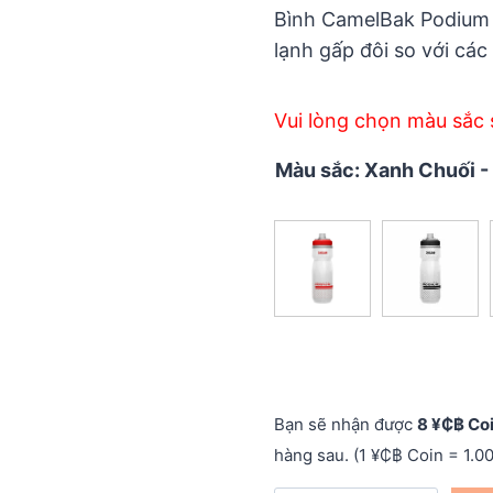
5
Bình CamelBak Podium Ch
lạnh gấp đôi so với các
Vui lòng chọn màu sắc 
Màu sắc
:
Xanh Chuối -
Bạn sẽ nhận được
8 ¥₵฿ Co
hàng sau. (1 ¥₵฿ Coin = 1.0