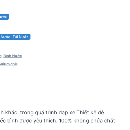
Nước
 Nước - Túi Nước
c
,
Bình Nước
dium chill
nh khác trong quá trình đạp xe.Thiết kế dễ
hiếc bình được yêu thích. 100% không chứa chất