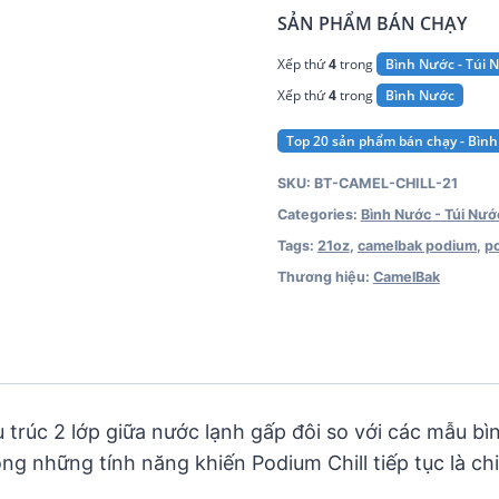
SẢN PHẨM BÁN CHẠY
Xếp thứ
4
trong
Bình Nước - Túi 
Xếp thứ
4
trong
Bình Nước
Top 20 sản phẩm bán chạy - Bình
SKU:
BT-CAMEL-CHILL-21
Categories:
Bình Nước - Túi Nướ
Tags:
21oz
,
camelbak podium
,
po
Thương hiệu:
CamelBak
 trúc 2 lớp giữa nước lạnh gấp đôi so với các mẫu bì
ong những tính năng khiến Podium Chill tiếp tục là c