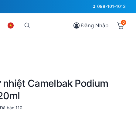
098-101-1013
0
Đăng Nhập
ữ nhiệt Camelbak Podium
620ml
Đã bán
110