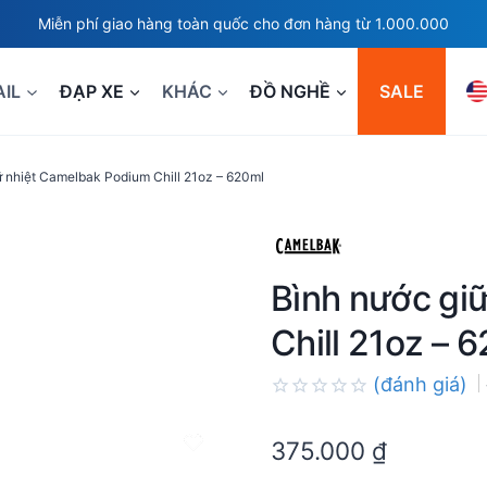
Miễn phí giao hàng toàn quốc cho đơn hàng từ 1.000.000
AIL
ĐẠP XE
KHÁC
ĐỒ NGHỀ
SALE
ữ nhiệt Camelbak Podium Chill 21oz – 620ml
Bình nước gi
Chill 21oz – 
(đánh giá)
Rated
0.0
375.000
₫
out
of