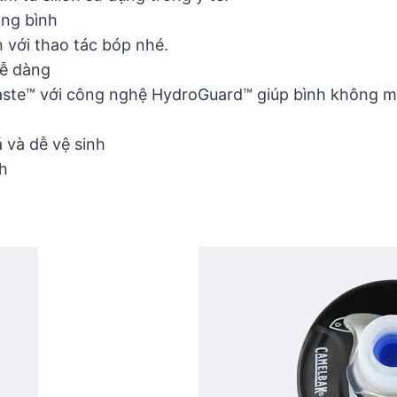
gọng bình
 với thao tác bóp nhé.
dễ dàng
Taste™ với công nghệ HydroGuard™ giúp bình không m
 và dễ vệ sinh
nh