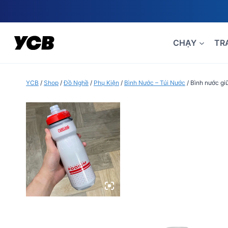
Skip
to
content
CHẠY
TR
YCB
/
Shop
/
Đồ Nghề
/
Phụ Kiện
/
Bình Nước – Túi Nước
/
Bình nước gi