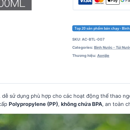
Top 20 sản phẩm bán chạy - Bình
SKU:
AC-BTL-007
Categories:
Bình Nước - Túi Nướ
Thương hiệu:
Aonijie
, dễ sử dụng phù hợp cho các hoạt động thể thao ngoài 
 cấp
Polypropylene (PP)
,
không chứa BPA
, an toàn c