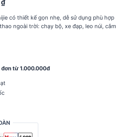
Current
0
₫
price
ijie có thiết kế gọn nhẹ, dễ sử dụng phù hợp
is:
hao ngoài trời: chạy bộ, xe đạp, leo núi, cắm
₫.
112.000 ₫.
 đơn từ 1.000.000đ
ạt
ốc
OÀN