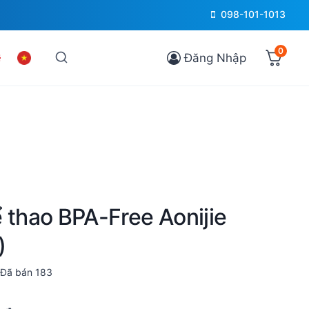
098-101-1013
0
Đăng Nhập
 thao BPA-Free Aonijie
)
Đã bán
183