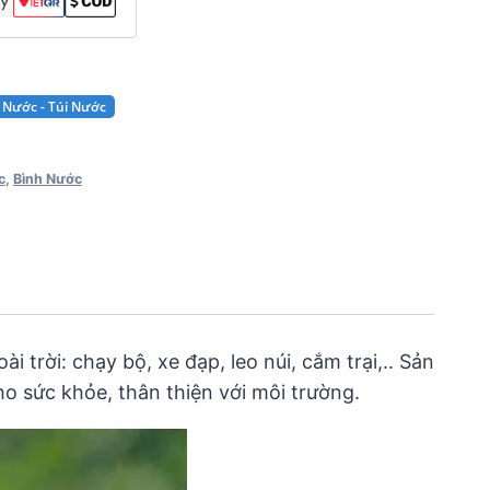
 Nước - Túi Nước
c
,
Bình Nước
trời: chạy bộ, xe đạp, leo núi, cắm trại,.. Sản
ho sức khỏe, thân thiện với môi trường.