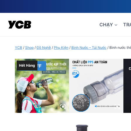
Skip
to
content
CHẠY
TR
YCB
/
Shop
/
Đồ Nghề
/
Phụ Kiện
/
Bình Nước – Túi Nước
/
Bình nước th
30% OFF
Hết Hàng