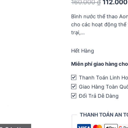
Original
160.000
₫
112.00
out
of
price
5
Bình nước thể thao Aon
was:
cho các hoạt động thể t
160.000 
trại,…
Hết Hàng
Miễn phí giao hàng cho
Thanh Toán Linh Ho
Giao Hàng Toàn Qu
Đổi Trả Dễ Dàng
THANH TOÁN AN T